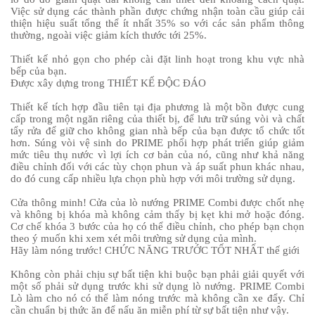
Việc sử dụng các thành phần được chứng nhận toàn cầu giúp cải
thiện hiệu suất tổng thể ít nhất 35% so với các sản phẩm thông
thường, ngoài việc giảm kích thước tới 25%.
Thiết kế nhỏ gọn cho phép cài đặt linh hoạt trong khu vực nhà
bếp của bạn.
Được xây dựng trong THIẾT KẾ ĐỘC ĐÁO
Thiết kế tích hợp đầu tiên tại địa phương là một bồn được cung
cấp trong một ngăn riêng của thiết bị, để lưu trữ súng vòi và chất
tẩy rửa để giữ cho không gian nhà bếp của bạn được tổ chức tốt
hơn. Súng vòi vệ sinh do PRIME phối hợp phát triển giúp giảm
mức tiêu thụ nước vì lợi ích cơ bản của nó, cũng như khả năng
điều chỉnh đối với các tùy chọn phun và áp suất phun khác nhau,
do đó cung cấp nhiều lựa chọn phù hợp với môi trường sử dụng.
Cửa thông minh! Cửa của lò nướng PRIME Combi được chốt nhẹ
và không bị khóa mà không cảm thấy bị kẹt khi mở hoặc đóng.
Cơ chế khóa 3 bước của họ có thể điều chỉnh, cho phép bạn chọn
theo ý muốn khi xem xét môi trường sử dụng của mình.
Hãy làm nóng trước! CHỨC NĂNG TRƯỚC TỐT NHẤT thế giới
Không còn phải chịu sự bất tiện khi buộc bạn phải giải quyết với
một số phải sử dụng trước khi sử dụng lò nướng. PRIME Combi
Lò làm cho nó có thể làm nóng trước mà không cần xe đẩy. Chỉ
cần chuẩn bị thức ăn để nấu ăn miễn phí từ sự bất tiện như vậy.