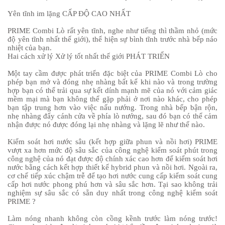
Yên tĩnh im lặng CẤP ĐỘ CAO NHẤT
PRIME Combi Lò rất yên tĩnh, nghe như tiếng thì thầm nhỏ (mức
độ yên tĩnh nhất thế giới), thể hiện sự bình tĩnh trước nhà bếp náo
nhiệt của bạn.
Hai cách xử lý Xử lý tốt nhất thế giới PHÁT TRIỂN
Một tay cầm được phát triển đặc biệt của PRIME Combi Lò cho
phép bạn mở và đóng nhẹ nhàng bất kể khi nào và trong trường
hợp bạn có thể trải qua sự kết dính mạnh mẽ của nó với cảm giác
mềm mại mà bạn không thể gặp phải ở nơi nào khác, cho phép
bạn tập trung hơn vào việc nấu nướng. Trong nhà bếp bận rộn,
nhẹ nhàng đẩy cánh cửa về phía lò nướng, sau đó bạn có thể cảm
nhận được nó được đóng lại nhẹ nhàng và lặng lẽ như thế nào.
Kiểm soát hơi nước sâu (kết hợp giữa phun và nồi hơi) PRIME
vượt xa hơn mức độ sâu sắc của công nghệ kiểm soát phút trong
công nghệ của nó đạt được độ chính xác cao hơn để kiểm soát hơi
nước bằng cách kết hợp thiết kế hybrid phun và nồi hơi. Ngoài ra,
cơ chế tiếp xúc chậm trễ để tạo hơi nước cung cấp kiểm soát cung
cấp hơi nước phong phú hơn và sâu sắc hơn. Tại sao không trải
nghiệm sự sâu sắc có sẵn duy nhất trong công nghệ kiểm soát
PRIME ?
Làm nóng nhanh không còn cồng kềnh trước làm nóng trước!