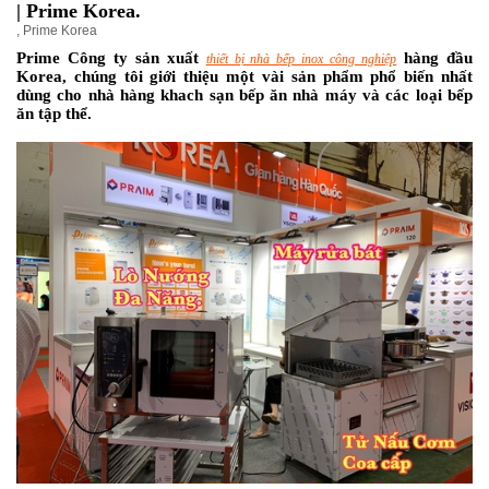
| Prime Korea.
,
Prime Korea
Prime Công ty sản xuất
hàng đầu
thiết bị nhà bếp inox công nghiệp
Korea, chúng tôi giới thiệu một vài sản phẩm phổ biến nhất
dùng cho nhà hàng khach sạn bếp ăn nhà máy và các loại bếp
ăn tập thể.