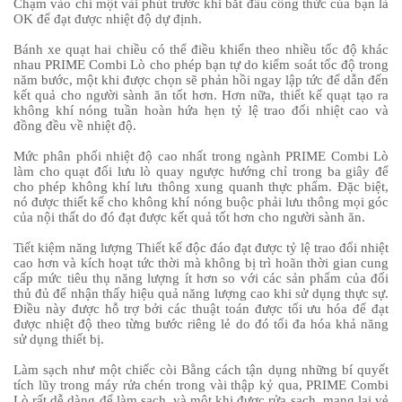
Chạm vào chỉ một vài phút trước khi bắt đầu công thức của bạn là
OK để đạt được nhiệt độ dự định.
Bánh xe quạt hai chiều có thể điều khiển theo nhiều tốc độ khác
nhau PRIME Combi Lò cho phép bạn tự do kiểm soát tốc độ trong
năm bước, một khi được chọn sẽ phản hồi ngay lập tức để dẫn đến
kết quả cho người sành ăn tốt hơn. Hơn nữa, thiết kế quạt tạo ra
không khí nóng tuần hoàn hứa hẹn tỷ lệ trao đổi nhiệt cao và
đồng đều về nhiệt độ.
Mức phân phối nhiệt độ cao nhất trong ngành PRIME Combi Lò
làm cho quạt đối lưu lò quay ngược hướng chỉ trong ba giây để
cho phép không khí lưu thông xung quanh thực phẩm. Đặc biệt,
nó được thiết kế cho không khí nóng buộc phải lưu thông mọi góc
của nội thất do đó đạt được kết quả tốt hơn cho người sành ăn.
Tiết kiệm năng lượng Thiết kế độc đáo đạt được tỷ lệ trao đổi nhiệt
cao hơn và kích hoạt tức thời mà không bị trì hoãn thời gian cung
cấp mức tiêu thụ năng lượng ít hơn so với các sản phẩm của đối
thủ đủ để nhận thấy hiệu quả năng lượng cao khi sử dụng thực sự.
Điều này được hỗ trợ bởi các thuật toán được tối ưu hóa để đạt
được nhiệt độ theo từng bước riêng lẻ do đó tối đa hóa khả năng
sử dụng thiết bị.
Làm sạch như một chiếc còi Bằng cách tận dụng những bí quyết
tích lũy trong máy rửa chén trong vài thập kỷ qua, PRIME Combi
Lò rất dễ dàng để làm sạch, và một khi được rửa sạch, mang lại vẻ