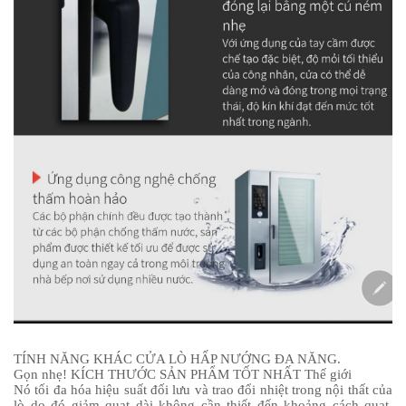
TÍNH NĂNG KHÁC CỬA LÒ HẤP NƯỚNG ĐA NĂNG.
Gọn nhẹ! KÍCH THƯỚC SẢN PHẨM TỐT NHẤT Thế giới
Nó tối đa hóa hiệu suất đối lưu và trao đổi nhiệt trong nội thất của
lò do đó giảm quạt dài không cần thiết đến khoảng cách quạt.