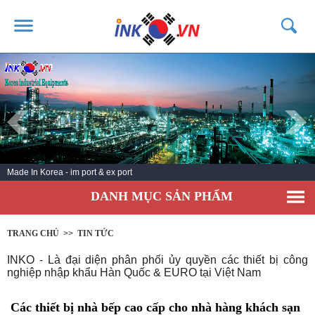
TRANG CHỦ
GIỚI THIỆU
SẢN PHẨM
DỊCH VỤ
Made In Korea - im port & ex port
TIN TỨC
DANH MỤC SẢN PHẨM
LIÊN HỆ
KHÁCH HÀNG
TRANG CHỦ
>>
TIN TỨC
INKO - Là đại diện phân phối ủy quyền các thiết bị công
nghiệp nhập khẩu Hàn Quốc & EURO tại Việt Nam
Các thiết bị nhà bếp cao cấp cho nhà hàng khách sạn