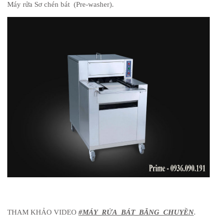
Máy rửa Sơ chén bát (Pre-washer).
THAM KHẢO VIDEO
#MÁY_RỬA_BÁT_BĂNG_CHUYỀN
.