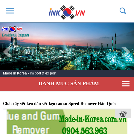
TRANG CHỦ
GIỚI THIỆU
SẢN PHẨM
DỊCH VỤ
Made In Korea - im port & ex port
TIN TỨC
DANH MỤC SẢN PHẨM
LIÊN HỆ
KHÁCH HÀNG
Chất tẩy vết keo dán vết kẹo cao su Speed Remover Hàn Quốc