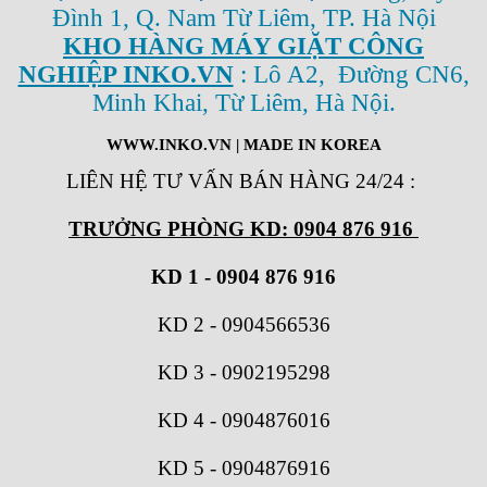
Đình 1, Q. Nam Từ Liêm, TP. Hà Nội
KHO HÀNG MÁY GIẶT CÔNG
NGHIỆP INKO.VN
: Lô A2, Đường CN6,
Minh Khai, Từ Liêm, Hà Nội.
WWW.INKO.VN
| MADE IN KOREA
LIÊN HỆ TƯ VẤN BÁN HÀNG 24/24
:
TRƯỞNG PHÒNG KD: 0904 876 916
KD 1 - 0904 876 916
KD 2
-
0904566536
KD 3
-
0902195298
KD 4
-
0904876016
KD 5
-
0904876916