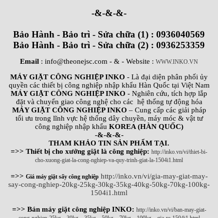
-&-&-&-
Bảo Hành - Bảo trì - Sửa chữa (1) : 0936040569
Bảo Hành - Bảo trì - Sửa chữa (2) : 0936253359
Email
: info@theonejsc.com
- & - Website :
WWW.INKO.VN
MÁY GIẶT CÔNG NGHIỆP INKO
- Là đại diện phân phối ủy
quyền các thiết bị công nghiệp nhập khẩu Hàn Quốc tại Việt Nam
MÁY GIẶT CÔNG NGHIỆP INKO
- Nghiên cứu, tích hợp lắp
đặt và chuyển giao công nghệ cho các hệ thống tự động hóa
MÁY GIẶT CÔNG NGHIỆP INKO
– Cung cấp các giải pháp
tối ưu trong lĩnh vực hệ thống dây chuyền, máy móc & vật tư
công nghiệp nhập khẩu
KOREA (HÀN QUỐC)
-&-&-&-
THAM KHẢO TIN SẢN PHẨM TẠI.
=>> Thiết bị cho xưởng giặt là công nghiệp:
http://inko.vn/vi/thiet-bi-
cho-xuong-giat-la-cong-nghiep-va-quy-trinh-giat-la-1504i1.html
=>>
http://inko.vn/vi/gia-may-giat-may-
Giá máy giặt sấy công nghiệp
say-cong-nghiep-20kg-25kg-30kg-35kg-40kg-50kg-70kg-100kg-
1504i1.html
=>> Bán máy giặt công nghiệp INKO:
http://inko.vn/vi/ban-may-giat-
cong-nghiep-25kg---30kg---35kg---50kg---70kg---100kg---gia-re-1504i1.html