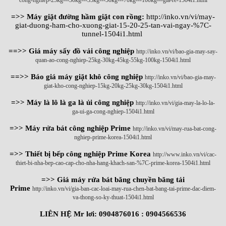
=>> Máy giặt đường hầm giặt con rồng:
http://inko.vn/vi/may-
giat-duong-ham-cho-xuong-giat-15-20-25-tan-vai-ngay-%7C-
tunnel-1504i1.html
==>> Giá máy sấy đồ vải công nghiệp
http://inko.vn/vi/bao-gia-may-say-
quan-ao-cong-nghiep-25kg-30kg-45kg-55kg-100kg-1504i1.html
==>> Báo giá máy giặt khô công nghiệp
http://inko.vn/vi/bao-gia-may-
giat-kho-cong-nghiep-15kg-20kg-25kg-30kg-1504i1.html
=>> Máy là lô là ga là ủi công nghiệp
http://inko.vn/vi/gia-may-la-lo-la-
ga-ui-ga-cong-nghiep-1504i1.html
=>> Máy rửa bát công nghiệp Prime
http://inko.vn/vi/may-rua-bat-cong-
nghiep-prime-korea-1504i1.html
=>> Thiết bị bếp công nghiệp Prime Korea
http://www.inko.vn/vi/cac-
thiet-bi-nha-bep-cao-cap-cho-nha-hang-khach-san-%7C-prime-korea-1504i1.html
=>> Giá máy rửa bát băng chuyền băng tải
Prime
http://inko.vn/vi/gia-ban-cac-loai-may-rua-chen-bat-bang-tai-prime-dac-diem-
va-thong-so-ky-thuat-1504i1.html
LIÊN HỆ Mr lơi: 0904876016 : 0904566536