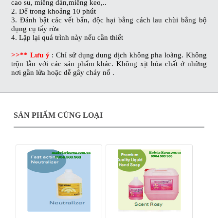
cao su, miếng dán,miếng keo,..
2. Để trong khoảng 10 phút
3. Đánh bật các vết bẩn, độc hại bằng cách lau chùi bằng bộ
dụng cụ tẩy rửa
4. Lặp lại quá trình này nếu cần thiết
>>** Lưu ý
: Chỉ sử dụng dung dịch không pha loãng. Không
trộn lẫn với các sản phẩm khác. Không xịt hóa chất ở những
nơi gần lửa hoặc dễ gây cháy nổ .
SẢN PHẨM CÙNG LOẠI