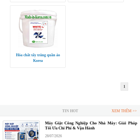
Hàn Quốc Breath Wood
Hóa chất tẩy trắng quần áo
Korea
1
TIN HOT
XEM THÊM >>
Máy Giặt Công Nghiệp Cho Nhà Máy: Giải Pháp
Tối Ưu Chi Phí & Vận Hành
28/07/2026