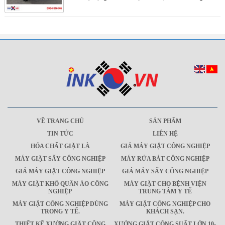
VỀ TRANG CHỦ
SẢN PHẨM
TIN TỨC
LIÊN HỆ
HÓA CHẤT GIẶT LÀ
GIÁ MÁY GIẶT CÔNG NGHIỆP
MÁY GIẶT SẤY CÔNG NGHIỆP
MÁY RỬA BÁT CÔNG NGHIỆP
GIÁ MÁY GIẶT CÔNG NGHIỆP
GIÁ MÁY SẤY CÔNG NGHIỆP
MÁY GIẶT KHÔ QUẦN ÁO CÔNG
MÁY GIẶT CHO BỆNH VIỆN
NGHIỆP
TRUNG TÂM Y TẾ
MÁY GIẶT CÔNG NGHIỆP DÙNG
MÁY GIẶT CÔNG NGHIỆP CHO
TRONG Y TẾ.
KHÁCH SẠN.
THIẾT KẾ XƯỞNG GIẶT CÔNG
XƯỞNG GIẶT CÔNG SUẤT LỚN 10-