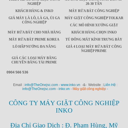
NGHIỆP
20-30 TẤN
KHÁCH HÀNG & INKO
MÁY RỬA BÁT CÔNG NGHIỆP
GIÁ MÁY LÀ LÔ, LÀ GA, ỦI GA
MÁY GIẶT CÔNG NGHIỆP TOLKAR
CÔNG NGHIỆP
CÁC MÔ HÌNH XƯỞNG GIẶT
MÁY RỬA BÁT CHO NHÀ HÀNG
KHÁCH HÀNG CHỌN INKO
MÁY RỬA BÁT PRIME KOREA
TỦ ĐÔNG MÁT KÍNH TRƯNG BÀY
LÒ HẤP NƯỚNG ĐA NĂNG
GIÁ 4 LOẠI MÁY RỬA BÁT CÔNG
NGHIỆP PRIME
GIÁ CÁC LOẠI MÁY BĂNG
CHUYỀN BĂNG TẢI PRIME
0904 566 536
Email :
info@TheOnejsc.com - www.inko.vn
-&- Website :
Liên Hệ :
info@TheOnejsc.com - inko.vn -
Máy giặt công nghiệp
-
CÔNG TY MÁY GIẶT CÔNG NGHIỆP
INKO
Địa Chỉ Giao Dịch : Đ. Phạm Hùng, Mỹ