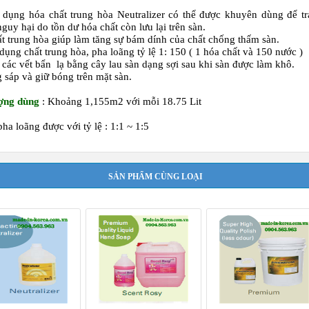
 dụng hóa chất trung hòa Neutralizer có thể được khuyên dùng để t
guy hại do tồn dư hóa chất còn lưu lại trên sàn.
t trung hòa giúp làm tăng sự bám dính của chất chống thấm sàn.
dụng chất trung hòa, pha loãng tỷ lệ 1: 150 ( 1 hóa chất và 150 nước )
 các vết bẩn lạ bằng cây lau sàn dạng sợi sau khi sàn được làm khô.
 sáp và giữ bóng trên mặt sàn.
ượng dùng
: Khoảng 1,155m2 với mỗi 18.75 Lit
pha loãng được với tỷ lệ : 1:1 ~ 1:5
SẢN PHẨM CÙNG LOẠI