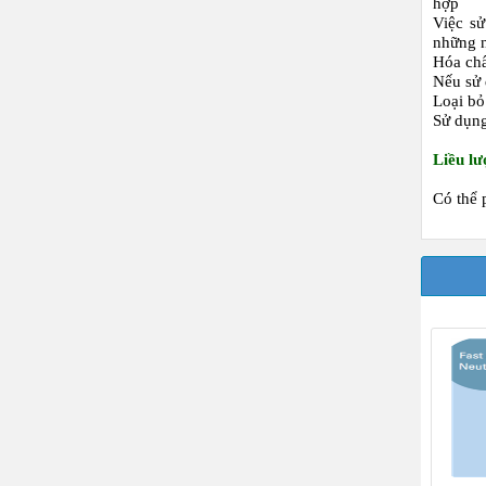
hợp
Việc sử
những n
Hóa chấ
Nếu sử 
Loại bỏ
Sử dụng
Liều l
Có thể 