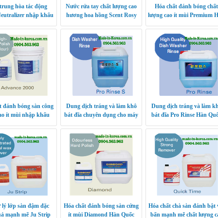
trung hòa tác động
Nước rửa tay chất lượng cao
Hóa chất đánh bóng chất
eutralizer nhập khẩu
hương hoa hồng Scent Rosy
lượng cao ít mùi Premium 
Hàn Quốc
Hàn Quốc
Quốc
t đánh bóng sàn công
Dung dịch tráng và làm khô
Dung dịch tráng và làm k
ao ít mùi nhập khẩu
bát đĩa chuyên dụng cho máy
bát đĩa Pro Rinse Hàn Qu
uốc Advance 2000
rửa bát Pro Rinse S Hàn Quốc
 lý lớp sàn đậm đặc
Hóa chất đánh bóng sàn cứng
Hóa chất chà sàn đánh bật 
uả mạnh mẽ Ju Strip
ít mùi Diamond Hàn Quốc
bẩn mạnh mẽ chất lượng c