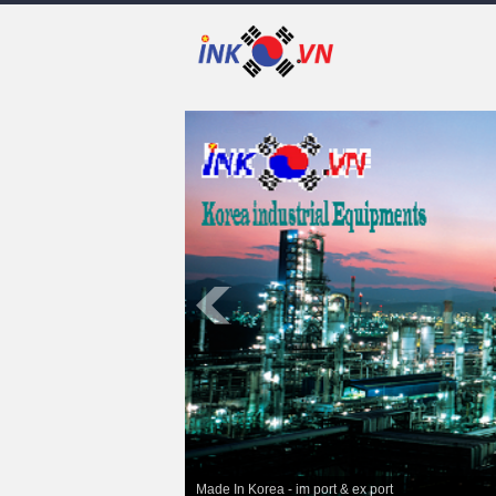
Made In Korea - im port & ex port