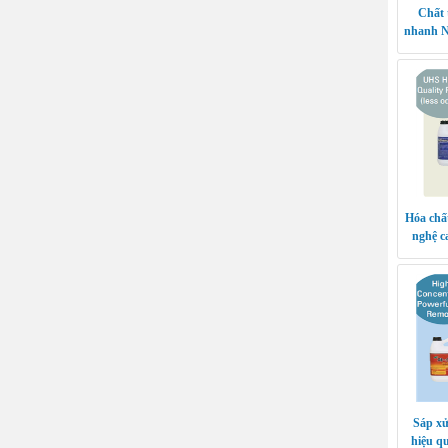
Chất 
nhanh N
Hóa chấ
nghệ c
Hàn Q
Sáp xử
hiệu q