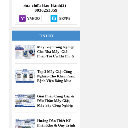
Sửa chữa Bảo Hành(2) -
0936253359
TIN HOT
Máy Giặt Công Nghiệp
Cho Nhà Máy: Giải
Pháp Tối Ưu Chi Phí &
Vận Hành
Top 3 Máy Giặt Công
Nghiệp Cho Khách Sạn,
Bệnh Viện Đáng Mua
Nhất Hiện Nay
Giải Pháp Cung Cấp &
Đấu Thầu Máy Giặt,
Máy Sấy Công Nghiệp
Cho Các Cấp Trường
Học
Hướng Dẫn Thiết Kế
Phân Khu & Quy Trình