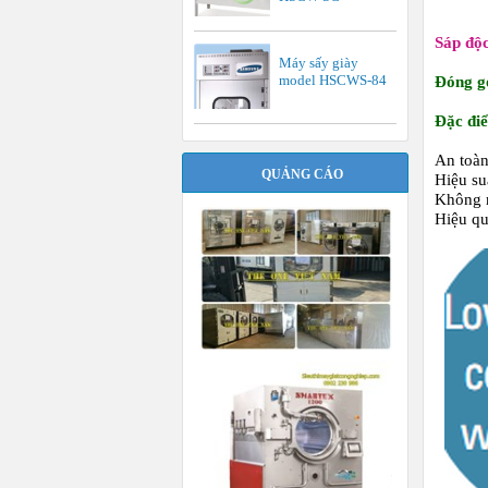
Sáp độc
Máy sấy giày
model HSCWS-84
Đóng g
Đặc đi
An toàn
QUẢNG CÁO
Hiệu su
Không m
Hiệu qu