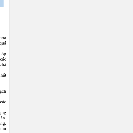
 hóa
 quá
o ốp
 các
 chà
hất
sạch
 các
dụng
oàn.
ờng.
 phù