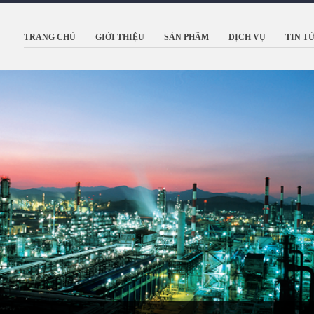
TRANG CHỦ
GIỚI THIỆU
SẢN PHẨM
DỊCH VỤ
TIN T