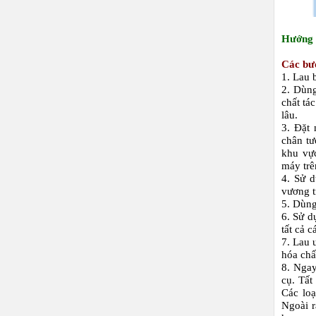
Hướng 
Các bư
1. Lau 
2. Dùng
chất tá
lâu.
3. Đặt 
chân tư
khu vực
máy trê
4. Sử 
vương t
5. Dùng
6. Sử d
tất cả 
7. Lau 
hóa chấ
8. Ngay
cụ. Tất
Các loạ
Ngoài r