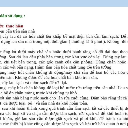
dẫn sử dụng :
ớc thực hiện
bụi bẩn trên sàn nhà
 cây lau đã có hóa chất lên khắp bề mặt diện tích cần làm sạch. Để
c dụng lên sàn nhà trong một thời gian ( thường là 5 phút ). Không để
miếng lót dưới máy chà sàn hoặc dưới bánh răng có độ dài dọc the
ờng. Sau đó lau đều phía bên trong các khu vực còn lại. Dùng tay lau
, chi tiết bên trong, các góc cạnh của căn phòng. Dùng chân hoặc
n các vết bẩn nặng.Tránh làm bắn hóa chất tung tóe trên tường
dụng máy hút chân không di động/máy chà sàn để loại bỏ các hóa c
rên sàn. Không được để các hóa chất bẩn khô trên sàn.
 cây lau sạch và nước sạch để rửa lại.
ụng máy hút chân không để loại bỏ nước rửa tráng trên sàn nhà. Lau 
các bệ ốp chân tường trước khi chúng tự khô .
ướt sàn nhà bằng nước sạch cho lần rửa cuối cùng. Đảm bảo rằng tât cả
t đã được loại bỏ , và sàn nhà đã khô hoàn toàn.
 sau khi hoàn thành xong quá trình cần làm sạch tất cả các thiết bị 
 cả các loại xô và chậu cần được làm sạch, rửa sạch và để khô hoàn t
i khăn, giẻ lau sàn cần được giặt sạch và phơi khô, để tránh xa tư
a các thiết bị khác cũng cần được làm sạch và lưu trữ bảo quản ở nơi