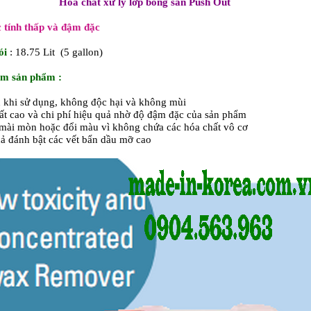
Hóa chất xử lý lớp bóng sàn Push Out
 tính thấp và đậm đặc
ói
: 18.75 Lit (5 gallon)
ểm sản phẩm :
 khi sử dụng, không độc hại và không mùi
ất cao và chi phí hiệu quả nhờ độ đậm đặc của sản phẩm
ài mòn hoặc đổi màu vì không chứa các hóa chất vô cơ
ả đánh bật các vết bẩn dầu mỡ cao