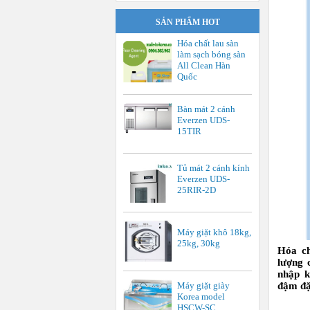
SẢN PHẨM HOT
Hóa chất lau sàn
làm sạch bóng sàn
All Clean Hàn
Quốc
Bàn mát 2 cánh
Everzen UDS-
15TIR
Tủ mát 2 cánh kính
Everzen UDS-
25RIR-2D
Máy giặt khô 18kg,
25kg, 30kg
Hóa ch
lượng 
nhập 
Máy giặt giày
đậm đ
Korea model
HSCW-SC