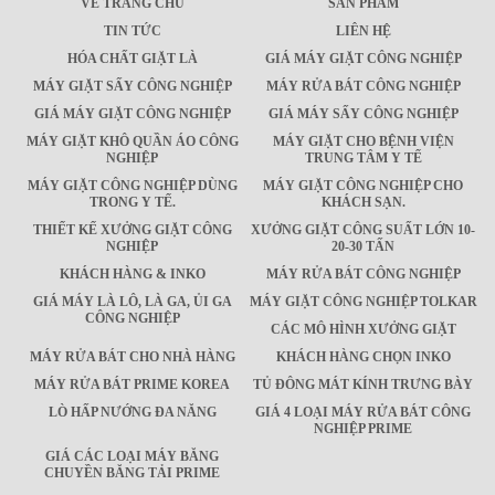
VỀ TRANG CHỦ
SẢN PHẨM
TIN TỨC
LIÊN HỆ
HÓA CHẤT GIẶT LÀ
GIÁ MÁY GIẶT CÔNG NGHIỆP
MÁY GIẶT SẤY CÔNG NGHIỆP
MÁY RỬA BÁT CÔNG NGHIỆP
GIÁ MÁY GIẶT CÔNG NGHIỆP
GIÁ MÁY SẤY CÔNG NGHIỆP
MÁY GIẶT KHÔ QUẦN ÁO CÔNG
MÁY GIẶT CHO BỆNH VIỆN
NGHIỆP
TRUNG TÂM Y TẾ
MÁY GIẶT CÔNG NGHIỆP DÙNG
MÁY GIẶT CÔNG NGHIỆP CHO
TRONG Y TẾ.
KHÁCH SẠN.
THIẾT KẾ XƯỞNG GIẶT CÔNG
XƯỞNG GIẶT CÔNG SUẤT LỚN 10-
NGHIỆP
20-30 TẤN
KHÁCH HÀNG & INKO
MÁY RỬA BÁT CÔNG NGHIỆP
GIÁ MÁY LÀ LÔ, LÀ GA, ỦI GA
MÁY GIẶT CÔNG NGHIỆP TOLKAR
CÔNG NGHIỆP
CÁC MÔ HÌNH XƯỞNG GIẶT
MÁY RỬA BÁT CHO NHÀ HÀNG
KHÁCH HÀNG CHỌN INKO
MÁY RỬA BÁT PRIME KOREA
TỦ ĐÔNG MÁT KÍNH TRƯNG BÀY
LÒ HẤP NƯỚNG ĐA NĂNG
GIÁ 4 LOẠI MÁY RỬA BÁT CÔNG
NGHIỆP PRIME
GIÁ CÁC LOẠI MÁY BĂNG
CHUYỀN BĂNG TẢI PRIME