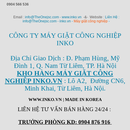
0904 566 536
Email :
info@TheOnejsc.com - www.inko.vn
-&- Website :
Liên Hệ :
info@TheOnejsc.com - inko.vn -
Máy giặt công nghiệp
-
CÔNG TY MÁY GIẶT CÔNG NGHIỆP
INKO
Địa Chỉ Giao Dịch : Đ. Phạm Hùng, Mỹ
Đình 1, Q. Nam Từ Liêm, TP. Hà Nội
KHO HÀNG MÁY GIẶT CÔNG
NGHIỆP INKO.VN
: Lô A2, Đường CN6,
Minh Khai, Từ Liêm, Hà Nội.
WWW.INKO.VN
| MADE IN KOREA
LIÊN HỆ TƯ VẤN BÁN HÀNG 24/24
:
TRƯỞNG PHÒNG KD: 0904 876 916