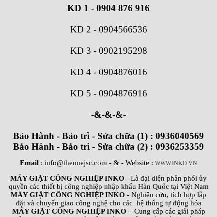
KD 1 - 0904 876 916
KD 2
-
0904566536
KD 3
-
0902195298
KD 4
-
0904876016
KD 5
-
0904876916
-&-&-&-
Bảo Hành - Bảo trì - Sửa chữa (1) : 0936040569
Bảo Hành - Bảo trì - Sửa chữa (2) : 0936253359
Email
: info@theonejsc.com
- & - Website :
WWW.INKO.VN
MÁY GIẶT CÔNG NGHIỆP INKO
- Là đại diện phân phối ủy
quyền các thiết bị công nghiệp nhập khẩu Hàn Quốc tại Việt Nam
MÁY GIẶT CÔNG NGHIỆP INKO
- Nghiên cứu, tích hợp lắp
đặt và chuyển giao công nghệ cho các hệ thống tự động hóa
MÁY GIẶT CÔNG NGHIỆP INKO
– Cung cấp các giải pháp