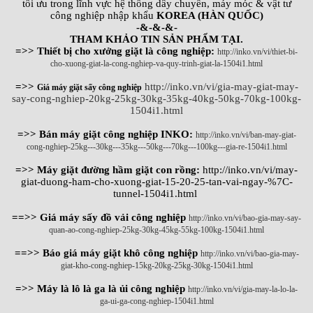
tối ưu trong lĩnh vực hệ thống dây chuyền, máy móc & vật tư
công nghiệp nhập khẩu
KOREA (HÀN QUỐC)
-&-&-&-
THAM KHẢO TIN SẢN PHẨM TẠI.
=>> Thiết bị cho xưởng giặt là công nghiệp:
http://inko.vn/vi/thiet-bi-
cho-xuong-giat-la-cong-nghiep-va-quy-trinh-giat-la-1504i1.html
=>>
http://inko.vn/vi/gia-may-giat-may-
Giá máy giặt sấy công nghiệp
say-cong-nghiep-20kg-25kg-30kg-35kg-40kg-50kg-70kg-100kg-
1504i1.html
=>> Bán máy giặt công nghiệp INKO:
http://inko.vn/vi/ban-may-giat-
cong-nghiep-25kg---30kg---35kg---50kg---70kg---100kg---gia-re-1504i1.html
=>> Máy giặt đường hầm giặt con rồng:
http://inko.vn/vi/may-
giat-duong-ham-cho-xuong-giat-15-20-25-tan-vai-ngay-%7C-
tunnel-1504i1.html
==>> Giá máy sấy đồ vải công nghiệp
http://inko.vn/vi/bao-gia-may-say-
quan-ao-cong-nghiep-25kg-30kg-45kg-55kg-100kg-1504i1.html
==>> Báo giá máy giặt khô công nghiệp
http://inko.vn/vi/bao-gia-may-
giat-kho-cong-nghiep-15kg-20kg-25kg-30kg-1504i1.html
=>> Máy là lô là ga là ủi công nghiệp
http://inko.vn/vi/gia-may-la-lo-la-
ga-ui-ga-cong-nghiep-1504i1.html