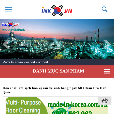
TRANG CHỦ
GIỚI THIỆU
SẢN PHẨM
DỊCH VỤ
Made In Korea - im port & ex port
TIN TỨC
DANH MỤC SẢN PHẨM
LIÊN HỆ
KHÁCH HÀNG
Hóa chất làm sạch bảo vệ sàn vệ sinh hàng ngày All Clean Pro Hàn
Quốc