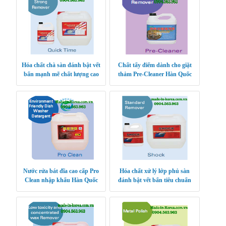
Hóa chất chà sàn đánh bật vết
Chất tẩy điểm dành cho giặt
bẩn mạnh mẽ chất lượng cao
thảm Pre-Cleaner Hàn Quốc
Quick Time
Nước rửa bát đĩa cao cấp Pro
Hóa chất xử lý lớp phủ sàn
Clean nhập khẩu Hàn Quốc
đánh bật vết bẩn tiêu chuẩn
Shock Hàn Quốc