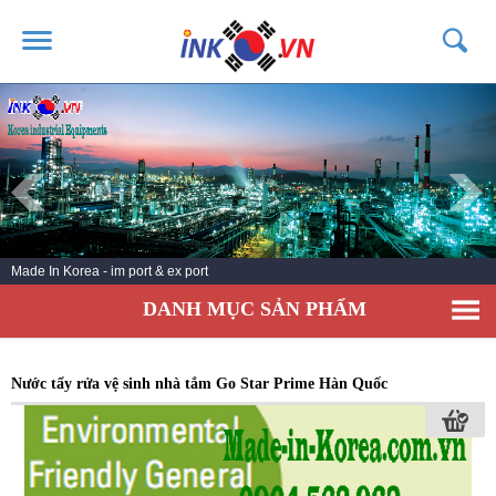
TRANG CHỦ
GIỚI THIỆU
SẢN PHẨM
DỊCH VỤ
Made In Korea - im port & ex port
TIN TỨC
DANH MỤC SẢN PHẨM
LIÊN HỆ
KHÁCH HÀNG
Nước tẩy rửa vệ sinh nhà tắm Go Star Prime Hàn Quốc