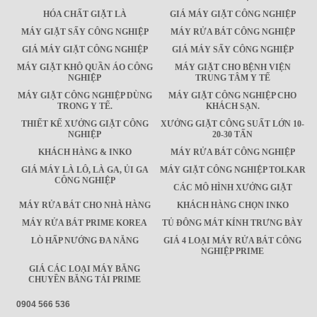
HÓA CHẤT GIẶT LÀ
GIÁ MÁY GIẶT CÔNG NGHIỆP
MÁY GIẶT SẤY CÔNG NGHIỆP
MÁY RỬA BÁT CÔNG NGHIỆP
GIÁ MÁY GIẶT CÔNG NGHIỆP
GIÁ MÁY SẤY CÔNG NGHIỆP
MÁY GIẶT KHÔ QUẦN ÁO CÔNG
MÁY GIẶT CHO BỆNH VIỆN
NGHIỆP
TRUNG TÂM Y TẾ
MÁY GIẶT CÔNG NGHIỆP DÙNG
MÁY GIẶT CÔNG NGHIỆP CHO
TRONG Y TẾ.
KHÁCH SẠN.
THIẾT KẾ XƯỞNG GIẶT CÔNG
XƯỞNG GIẶT CÔNG SUẤT LỚN 10-
NGHIỆP
20-30 TẤN
KHÁCH HÀNG & INKO
MÁY RỬA BÁT CÔNG NGHIỆP
GIÁ MÁY LÀ LÔ, LÀ GA, ỦI GA
MÁY GIẶT CÔNG NGHIỆP TOLKAR
CÔNG NGHIỆP
CÁC MÔ HÌNH XƯỞNG GIẶT
MÁY RỬA BÁT CHO NHÀ HÀNG
KHÁCH HÀNG CHỌN INKO
MÁY RỬA BÁT PRIME KOREA
TỦ ĐÔNG MÁT KÍNH TRƯNG BÀY
LÒ HẤP NƯỚNG ĐA NĂNG
GIÁ 4 LOẠI MÁY RỬA BÁT CÔNG
NGHIỆP PRIME
GIÁ CÁC LOẠI MÁY BĂNG
CHUYỀN BĂNG TẢI PRIME
0904 566 536