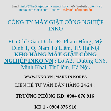
Email :
info@TheOnejsc.com - www.inko.vn
-&- Website :
Liên Hệ :
info@TheOnejsc.com - inko.vn -
Máy giặt công nghiệp
-
CÔNG TY MÁY GIẶT CÔNG NGHIỆP
INKO
Địa Chỉ Giao Dịch : Đ. Phạm Hùng, Mỹ
Đình 1, Q. Nam Từ Liêm, TP. Hà Nội
KHO HÀNG MÁY GIẶT CÔNG
NGHIỆP INKO.VN
: Lô A2, Đường CN6,
Minh Khai, Từ Liêm, Hà Nội.
WWW.INKO.VN
| MADE IN KOREA
LIÊN HỆ TƯ VẤN BÁN HÀNG 24/24
:
TRƯỞNG PHÒNG KD: 0904 876 916
KD 1 - 0904 876 916