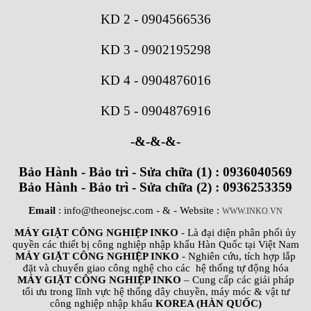
KD 2
-
0904566536
KD 3
-
0902195298
KD 4
-
0904876016
KD 5
-
0904876916
-&-&-&-
Bảo Hành - Bảo trì - Sửa chữa (1) : 0936040569
Bảo Hành - Bảo trì - Sửa chữa (2) : 0936253359
Email
: info@theonejsc.com
- & - Website :
WWW.INKO.VN
MÁY GIẶT CÔNG NGHIỆP INKO
- Là đại diện phân phối ủy
quyền các thiết bị công nghiệp nhập khẩu Hàn Quốc tại Việt Nam
MÁY GIẶT CÔNG NGHIỆP INKO
- Nghiên cứu, tích hợp lắp
đặt và chuyển giao công nghệ cho các hệ thống tự động hóa
MÁY GIẶT CÔNG NGHIỆP INKO
– Cung cấp các giải pháp
tối ưu trong lĩnh vực hệ thống dây chuyền, máy móc & vật tư
công nghiệp nhập khẩu
KOREA (HÀN QUỐC)