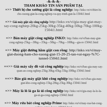
-&-&-&-
THAM KHẢO TIN SẢN PHẨM TẠI.
=>> Thiết bị cho xưởng giặt là công nghiệp:
http://inko.vn/vi/thiet-bi-
cho-xuong-giat-la-cong-nghiep-va-quy-trinh-giat-la-1504i1.html
=>>
http://inko.vn/vi/gia-may-giat-may-
Giá máy giặt sấy công nghiệp
say-cong-nghiep-20kg-25kg-30kg-35kg-40kg-50kg-70kg-100kg-
1504i1.html
=>> Bán máy giặt công nghiệp INKO:
http://inko.vn/vi/ban-may-giat-
cong-nghiep-25kg---30kg---35kg---50kg---70kg---100kg---gia-re-1504i1.html
=>> Máy giặt đường hầm giặt con rồng:
http://inko.vn/vi/may-
giat-duong-ham-cho-xuong-giat-15-20-25-tan-vai-ngay-%7C-
tunnel-1504i1.html
==>> Giá máy sấy đồ vải công nghiệp
http://inko.vn/vi/bao-gia-may-say-
quan-ao-cong-nghiep-25kg-30kg-45kg-55kg-100kg-1504i1.html
==>> Báo giá máy giặt khô công nghiệp
http://inko.vn/vi/bao-gia-may-
giat-kho-cong-nghiep-15kg-20kg-25kg-30kg-1504i1.html
=>> Máy là lô là ga là ủi công nghiệp
http://inko.vn/vi/gia-may-la-lo-la-
ga-ui-ga-cong-nghiep-1504i1.html
=>> Máy rửa bát công nghiệp Prime
http://inko.vn/vi/may-rua-bat-cong-