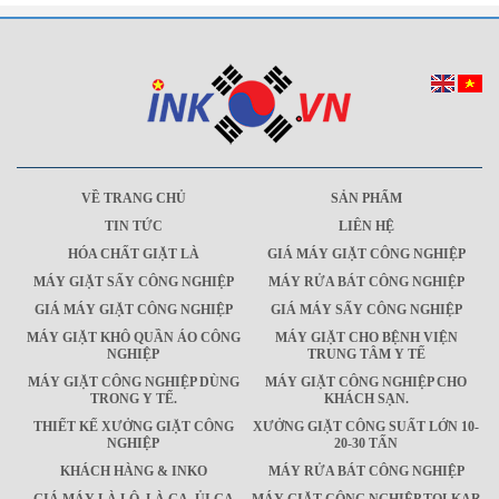
VỀ TRANG CHỦ
SẢN PHẨM
TIN TỨC
LIÊN HỆ
HÓA CHẤT GIẶT LÀ
GIÁ MÁY GIẶT CÔNG NGHIỆP
MÁY GIẶT SẤY CÔNG NGHIỆP
MÁY RỬA BÁT CÔNG NGHIỆP
GIÁ MÁY GIẶT CÔNG NGHIỆP
GIÁ MÁY SẤY CÔNG NGHIỆP
MÁY GIẶT KHÔ QUẦN ÁO CÔNG
MÁY GIẶT CHO BỆNH VIỆN
NGHIỆP
TRUNG TÂM Y TẾ
MÁY GIẶT CÔNG NGHIỆP DÙNG
MÁY GIẶT CÔNG NGHIỆP CHO
TRONG Y TẾ.
KHÁCH SẠN.
THIẾT KẾ XƯỞNG GIẶT CÔNG
XƯỞNG GIẶT CÔNG SUẤT LỚN 10-
NGHIỆP
20-30 TẤN
KHÁCH HÀNG & INKO
MÁY RỬA BÁT CÔNG NGHIỆP