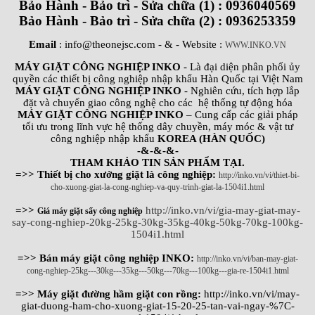
Bảo Hành - Bảo trì - Sửa chữa (1) : 0936040569
Bảo Hành - Bảo trì - Sửa chữa (2) : 0936253359
Email
: info@theonejsc.com
- & - Website :
WWW.INKO.VN
MÁY GIẶT CÔNG NGHIỆP INKO
- Là đại diện phân phối ủy
quyền các thiết bị công nghiệp nhập khẩu Hàn Quốc tại Việt Nam
MÁY GIẶT CÔNG NGHIỆP INKO
- Nghiên cứu, tích hợp lắp
đặt và chuyển giao công nghệ cho các hệ thống tự động hóa
MÁY GIẶT CÔNG NGHIỆP INKO
– Cung cấp các giải pháp
tối ưu trong lĩnh vực hệ thống dây chuyền, máy móc & vật tư
công nghiệp nhập khẩu
KOREA (HÀN QUỐC)
-&-&-&-
THAM KHẢO TIN SẢN PHẨM TẠI.
=>> Thiết bị cho xưởng giặt là công nghiệp:
http://inko.vn/vi/thiet-bi-
cho-xuong-giat-la-cong-nghiep-va-quy-trinh-giat-la-1504i1.html
=>>
http://inko.vn/vi/gia-may-giat-may-
Giá máy giặt sấy công nghiệp
say-cong-nghiep-20kg-25kg-30kg-35kg-40kg-50kg-70kg-100kg-
1504i1.html
=>> Bán máy giặt công nghiệp INKO:
http://inko.vn/vi/ban-may-giat-
cong-nghiep-25kg---30kg---35kg---50kg---70kg---100kg---gia-re-1504i1.html
=>> Máy giặt đường hầm giặt con rồng:
http://inko.vn/vi/may-
giat-duong-ham-cho-xuong-giat-15-20-25-tan-vai-ngay-%7C-