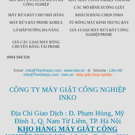
GIÁ MÁY LÀ LÔ, LÀ GA, ỦI GA
MÁY GIẶT CÔNG NGHIỆP TOLKAR
CÔNG NGHIỆP
CÁC MÔ HÌNH XƯỞNG GIẶT
MÁY RỬA BÁT CHO NHÀ HÀNG
KHÁCH HÀNG CHỌN INKO
MÁY RỬA BÁT PRIME KOREA
TỦ ĐÔNG MÁT KÍNH TRƯNG BÀY
LÒ HẤP NƯỚNG ĐA NĂNG
GIÁ 4 LOẠI MÁY RỬA BÁT CÔNG
NGHIỆP PRIME
GIÁ CÁC LOẠI MÁY BĂNG
CHUYỀN BĂNG TẢI PRIME
0904 566 536
Email :
info@TheOnejsc.com - www.inko.vn
-&- Website :
Liên Hệ :
info@TheOnejsc.com - inko.vn -
Máy giặt công nghiệp
-
CÔNG TY MÁY GIẶT CÔNG NGHIỆP
INKO
Địa Chỉ Giao Dịch : Đ. Phạm Hùng, Mỹ
Đình 1, Q. Nam Từ Liêm, TP. Hà Nội
KHO HÀNG MÁY GIẶT CÔNG