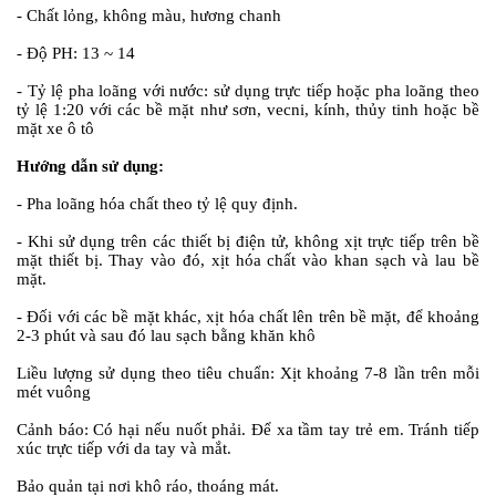
- Chất lỏng, không màu, hương chanh
- Độ PH: 13 ~ 14
- Tỷ lệ pha loãng với nước: sử dụng trực tiếp hoặc pha loãng theo
tỷ lệ 1:20 với các bề mặt như sơn, vecni, kính, thủy tinh hoặc bề
mặt xe ô tô
Hướng dẫn sử dụng:
- Pha loãng hóa chất theo tỷ lệ quy định.
- Khi sử dụng trên các thiết bị điện tử, không xịt trực tiếp trên bề
mặt thiết bị. Thay vào đó, xịt hóa chất vào khan sạch và lau bề
mặt.
- Đối với các bề mặt khác, xịt hóa chất lên trên bề mặt, để khoảng
2-3 phút và sau đó lau sạch bằng khăn khô
Liều lượng sử dụng theo tiêu chuẩn:
Xịt khoảng 7-8 lần trên mỗi
mét vuông
Cảnh báo:
Có hại nếu nuốt phải. Để xa tầm tay trẻ em. Tránh tiếp
xúc trực tiếp với da tay và mắt.
Bảo quản tại nơi khô ráo, thoáng mát.