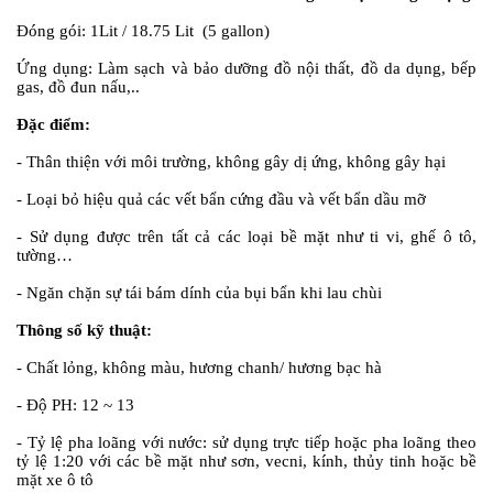
Đóng gói:
1Lit / 18.75 Lit (5 gallon)
Ứng dụng:
Làm sạch và bảo dưỡng đồ nội thất, đồ da dụng, bếp
gas, đồ đun nấu,..
Đặc điểm:
- Thân thiện với môi trường, không gây dị ứng, không gây hại
- Loại bỏ hiệu quả các vết bẩn cứng đầu và vết bẩn dầu mỡ
- Sử dụng được trên tất cả các loại bề mặt như ti vi, ghế ô tô,
tường…
- Ngăn chặn sự tái bám dính của bụi bẩn khi lau chùi
Thông số kỹ thuật:
- Chất lỏng, không màu, hương chanh/ hương bạc hà
- Độ PH: 12 ~ 13
- Tỷ lệ pha loãng với nước: sử dụng trực tiếp hoặc pha loãng theo
tỷ lệ 1:20 với các bề mặt như sơn, vecni, kính, thủy tinh hoặc bề
mặt xe ô tô