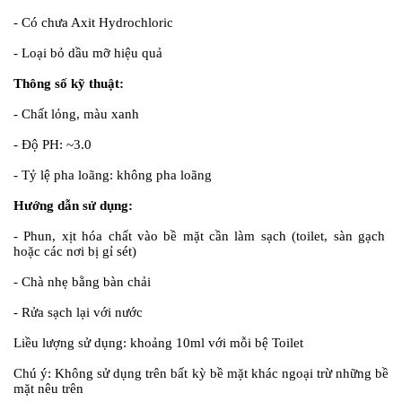
- Có chưa Axit Hydrochloric
- Loại bỏ dầu mỡ hiệu quả
Thông số kỹ thuật:
- Chất lỏng, màu xanh
- Độ PH: ~3.0
- Tỷ lệ pha loãng: không pha loãng
Hướng dẫn sử dụng:
- Phun, xịt hóa chất vào bề mặt cần làm sạch (toilet, sàn gạch
hoặc các nơi bị gỉ sét)
- Chà nhẹ bằng bàn chải
- Rửa sạch lại với nước
Liều lượng sử dụng:
khoảng 10ml với mỗi bệ Toilet
Chú ý:
Không sử dụng trên bất kỳ bề mặt khác ngoại trừ những bề
mặt nêu trên