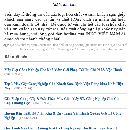
Nước lau kính
Trên đây là thông tin của các loại hóa chất vệ sinh khách sạn, giúp
khách sạn nâng cao uy tín và chất lượng dịch vụ nhằm đạt hiệu
quả kinh doanh tốt nhất. Để được tư vấn chi tiết các loại hóa chất
vệ sinh khách sạn hay các loại hóa chất công nghiệp khác hay liên
hệ mua hàng, vui lòng gọi đến hotline của INKO VIỆT NAM để
được hỗ trợ nhanh chóng nhất!
Tags:
giá hóa chất vệ sinh khách sạn
hóa chất buồng phòng
giá nước lau kính
giá hóa chất
lau sàn đa năng
giá nước rửa tay
giá nước bảo dưỡng làm sạch đồ gia dụng.
Bài mới hơn
Máy Giặt Công Nghiệp Cho Nhà Máy: Giải Pháp Tối Ưu Chi Phí & Vận Hành
(28/07/2026)
Top 3 Máy Giặt Công Nghiệp Cho Khách Sạn, Bệnh Viện Đáng Mua Nhất Hiện
Nay
(30/06/2026)
Giải Pháp Cung Cấp & Đấu Thầu Máy Giặt, Máy Sấy Công Nghiệp Cho Các
Cấp Trường Học
(16/06/2026)
Hướng Dẫn Thiết Kế Phân Khu & Quy Trình Vận Hành Xưởng Giặt Là Công
Nghiệp
(04/06/2026)
Quy Trình Vận Hành Xưởng Giặt Là Công Nghiệp Cho Khách Sạn, Resort