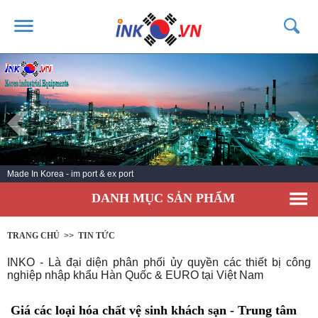
TRANG CHỦ
GIỚI THIỆU
SẢN PHẨM
DỊCH VỤ
Made In Korea - im port & ex port
TIN TỨC
DANH MỤC SẢN PHẨM
LIÊN HỆ
KHÁCH HÀNG
TRANG CHỦ
>>
TIN TỨC
INKO - Là đại diện phân phối ủy quyền các thiết bị công
nghiệp nhập khẩu Hàn Quốc & EURO tại Việt Nam
Giá các loại hóa chất vệ sinh khách sạn - Trung tâm