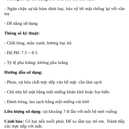
- Ngăn chặn sự tái bám dính bụi, bảo vệ bề mặt chống lại vết vân
tay
- Dễ dàng sử dụng
Thông số kỹ thuật:
- Chất lỏng, màu xanh, hương bạc hà
- Độ PH: 7.5 ~ 8.5
- Tỷ lệ pha loãng: không pha loãng
Hướng dẫn sử dụng:
- Phun, xịt hóa chất trực tiếp vào bề mặt cần làm sạch
- Chà nhẹ bề mặt bằng một miếng khăn khô hoặc bọt biển
- Đánh bóng, lau sạch bằng một miếng vải khô
Liều lượng sử dụng:
xịt khoảng 7-8 lần với mỗi bệ mét vuông
Cảnh báo:
Có hại nếu nuốt phải. Để xa tầm tay trẻ em. Tránh tiếp
xúc trực tiếp với mắt.