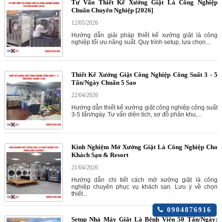
Tư Vấn Thiết Kế Xưởng Giặt Là Công Nghiệp
Chuẩn Chuyên Nghiệp [2026]
12/05/2026
Hướng dẫn giải pháp thiết kế xưởng giặt là công
nghiệp tối ưu năng suất. Quy trình setup, lựa chọn...
Thiết Kế Xưởng Giặt Công Nghiệp Công Suất 3 - 5
Tấn/Ngày Chuẩn 5 Sao
22/04/2026
Hướng dẫn thiết kế xưởng giặt công nghiệp công suất
3-5 tấn/ngày. Tư vấn diện tích, sơ đồ phân khu,...
Kinh Nghiệm Mở Xưởng Giặt Là Công Nghiệp Cho
Khách Sạn & Resort
21/04/2026
Hướng dẫn chi tiết cách mở xưởng giặt là công
nghiệp chuyên phục vụ khách sạn. Lưu ý về chọn
thiết...
Click
0904876916
để
Setup Nhà Máy Giặt Là Bệnh Viện 50 Tấn/Ngày: