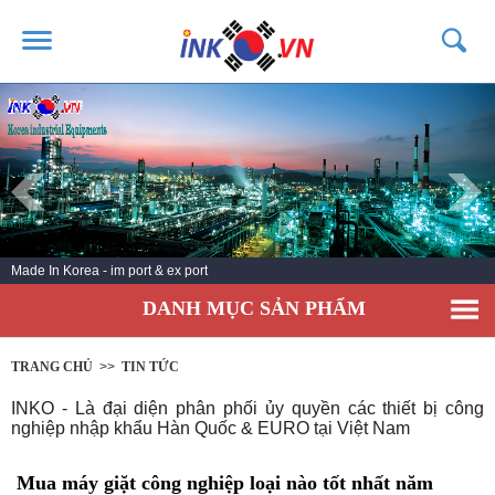
TRANG CHỦ
GIỚI THIỆU
SẢN PHẨM
DỊCH VỤ
Made In Korea - im port & ex port
TIN TỨC
DANH MỤC SẢN PHẨM
LIÊN HỆ
KHÁCH HÀNG
TRANG CHỦ
>>
TIN TỨC
INKO - Là đại diện phân phối ủy quyền các thiết bị công
nghiệp nhập khẩu Hàn Quốc & EURO tại Việt Nam
Mua máy giặt công nghiệp loại nào tốt nhất năm