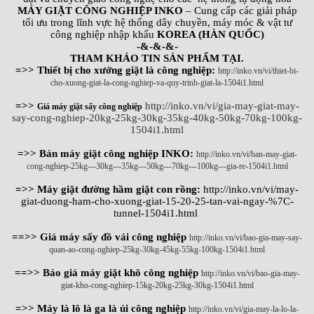
MÁY GIẶT CÔNG NGHIỆP INKO
– Cung cấp các giải pháp
tối ưu trong lĩnh vực hệ thống dây chuyền, máy móc & vật tư
công nghiệp nhập khẩu
KOREA (HÀN QUỐC)
-&-&-&-
THAM KHẢO TIN SẢN PHẨM TẠI.
=>> Thiết bị cho xưởng giặt là công nghiệp:
http://inko.vn/vi/thiet-bi-
cho-xuong-giat-la-cong-nghiep-va-quy-trinh-giat-la-1504i1.html
=>>
http://inko.vn/vi/gia-may-giat-may-
Giá máy giặt sấy công nghiệp
say-cong-nghiep-20kg-25kg-30kg-35kg-40kg-50kg-70kg-100kg-
1504i1.html
=>> Bán máy giặt công nghiệp INKO:
http://inko.vn/vi/ban-may-giat-
cong-nghiep-25kg---30kg---35kg---50kg---70kg---100kg---gia-re-1504i1.html
=>> Máy giặt đường hầm giặt con rồng:
http://inko.vn/vi/may-
giat-duong-ham-cho-xuong-giat-15-20-25-tan-vai-ngay-%7C-
tunnel-1504i1.html
==>> Giá máy sấy đồ vải công nghiệp
http://inko.vn/vi/bao-gia-may-say-
quan-ao-cong-nghiep-25kg-30kg-45kg-55kg-100kg-1504i1.html
==>> Báo giá máy giặt khô công nghiệp
http://inko.vn/vi/bao-gia-may-
giat-kho-cong-nghiep-15kg-20kg-25kg-30kg-1504i1.html
=>> Máy là lô là ga là ủi công nghiệp
http://inko.vn/vi/gia-may-la-lo-la-