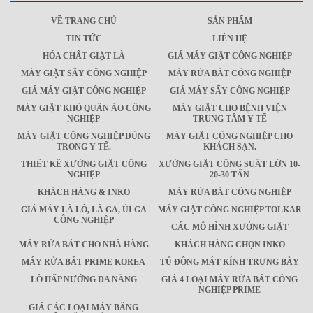
VỀ TRANG CHỦ
SẢN PHẨM
TIN TỨC
LIÊN HỆ
HÓA CHẤT GIẶT LÀ
GIÁ MÁY GIẶT CÔNG NGHIỆP
MÁY GIẶT SẤY CÔNG NGHIỆP
MÁY RỬA BÁT CÔNG NGHIỆP
GIÁ MÁY GIẶT CÔNG NGHIỆP
GIÁ MÁY SẤY CÔNG NGHIỆP
MÁY GIẶT KHÔ QUẦN ÁO CÔNG
MÁY GIẶT CHO BỆNH VIỆN
NGHIỆP
TRUNG TÂM Y TẾ
MÁY GIẶT CÔNG NGHIỆP DÙNG
MÁY GIẶT CÔNG NGHIỆP CHO
TRONG Y TẾ.
KHÁCH SẠN.
THIẾT KẾ XƯỞNG GIẶT CÔNG
XƯỞNG GIẶT CÔNG SUẤT LỚN 10-
NGHIỆP
20-30 TẤN
KHÁCH HÀNG & INKO
MÁY RỬA BÁT CÔNG NGHIỆP
GIÁ MÁY LÀ LÔ, LÀ GA, ỦI GA
MÁY GIẶT CÔNG NGHIỆP TOLKAR
CÔNG NGHIỆP
CÁC MÔ HÌNH XƯỞNG GIẶT
MÁY RỬA BÁT CHO NHÀ HÀNG
KHÁCH HÀNG CHỌN INKO
MÁY RỬA BÁT PRIME KOREA
TỦ ĐÔNG MÁT KÍNH TRƯNG BÀY
LÒ HẤP NƯỚNG ĐA NĂNG
GIÁ 4 LOẠI MÁY RỬA BÁT CÔNG
NGHIỆP PRIME
GIÁ CÁC LOẠI MÁY BĂNG