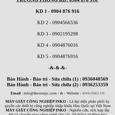
KD 1 - 0904 876 916
KD 2
-
0904566536
KD 3
-
0902195298
KD 4
-
0904876016
KD 5
-
0904876916
-&-&-&-
Bảo Hành - Bảo trì - Sửa chữa (1) : 0936040569
Bảo Hành - Bảo trì - Sửa chữa (2) : 0936253359
Email
: info@theonejsc.com
- & - Website :
WWW.INKO.VN
MÁY GIẶT CÔNG NGHIỆP INKO
- Là đại diện phân phối ủy
quyền các thiết bị công nghiệp nhập khẩu Hàn Quốc tại Việt Nam
MÁY GIẶT CÔNG NGHIỆP INKO
- Nghiên cứu, tích hợp lắp
đặt và chuyển giao công nghệ cho các hệ thống tự động hóa