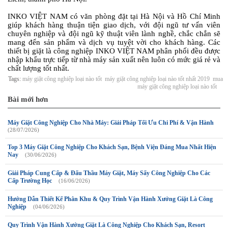
INKO VIỆT NAM có văn phòng đặt tại Hà Nội và Hồ Chí Minh
giúp khách hàng thuận tiện giao dịch, với đội ngũ tư vấn viên
chuyên nghiệp và đội ngũ kỹ thuật viên lành nghề, chắc chắn sẽ
mang đến sản phẩm và dịch vụ tuyệt vời cho khách hàng. Các
thiết bị giặt là công nghiệp INKO VIỆT NAM phân phối đều được
nhập khẩu trực tiếp từ nhà máy sản xuất nên luôn có mức giá rẻ và
chất lượng tốt nhất.
Tags:
máy giặt công nghiệp loại nào tốt
máy giặt công nghiệp loại nào tốt nhất 2019
mua
máy giặt công nghiệp loại nào tốt
Bài mới hơn
Máy Giặt Công Nghiệp Cho Nhà Máy: Giải Pháp Tối Ưu Chi Phí & Vận Hành
(28/07/2026)
Top 3 Máy Giặt Công Nghiệp Cho Khách Sạn, Bệnh Viện Đáng Mua Nhất Hiện
Nay
(30/06/2026)
Giải Pháp Cung Cấp & Đấu Thầu Máy Giặt, Máy Sấy Công Nghiệp Cho Các
Cấp Trường Học
(16/06/2026)
Hướng Dẫn Thiết Kế Phân Khu & Quy Trình Vận Hành Xưởng Giặt Là Công
Nghiệp
(04/06/2026)
Quy Trình Vận Hành Xưởng Giặt Là Công Nghiệp Cho Khách Sạn, Resort