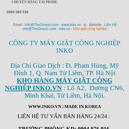
CHUYỀN BĂNG TẢI PRIME
0904 566 536
Email :
info@TheOnejsc.com - www.inko.vn
-&- Website :
Liên Hệ :
info@TheOnejsc.com - inko.vn -
Máy giặt công nghiệp
-
CÔNG TY MÁY GIẶT CÔNG NGHIỆP
INKO
Địa Chỉ Giao Dịch : Đ. Phạm Hùng, Mỹ
Đình 1, Q. Nam Từ Liêm, TP. Hà Nội
KHO HÀNG MÁY GIẶT CÔNG
NGHIỆP INKO.VN
: Lô A2, Đường CN6,
Minh Khai, Từ Liêm, Hà Nội.
WWW.INKO.VN
| MADE IN KOREA
LIÊN HỆ TƯ VẤN BÁN HÀNG 24/24
:
TRƯỞNG PHÒNG KD: 0904 876 916