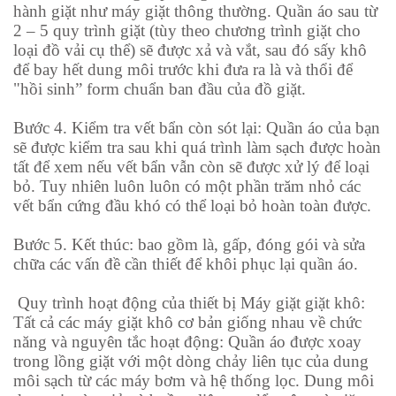
hành giặt như máy giặt thông thường. Quần áo sau từ
2 – 5 quy trình giặt (tùy theo chương trình giặt cho
loại đồ vải cụ thể) sẽ được xả và vắt, sau đó sấy khô
để bay hết dung môi trước khi đưa ra là và thổi để
"hồi sinh” form chuẩn ban đầu của đồ giặt.
Bước
4. Kiểm tra vết bẩn còn sót lại: Quần áo của bạn
sẽ được kiểm tra sau khi quá trình làm sạch được hoàn
tất để xem nếu vết bẩn vẫn còn sẽ được xử lý để loại
bỏ. Tuy nhiên luôn luôn có một phần trăm nhỏ các
vết bẩn cứng đầu khó có thể loại bỏ hoàn toàn được.
Bước
5. Kết thúc: bao gồm là, gấp, đóng gói và sửa
chữa các vấn đề cần thiết để khôi phục lại quần áo.
Quy trình hoạt động của thiết bị
Máy giặt giặt khô
:
Tất cả các máy giặt khô cơ bản giống nhau về chức
năng và nguyên tắc hoạt động: Quần áo được xoay
trong lồng giặt với một dòng chảy liên tục của dung
môi sạch từ các máy bơm và hệ thống lọc. Dung môi