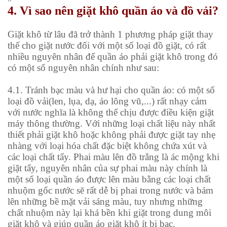
4. Vì sao nên giặt khô quần áo và đồ vải?
Giặt khô từ lâu đã trở thành 1 phương pháp giặt thay
thế cho giặt nước đối với một số loại đồ giặt, có rất
nhiều nguyên nhân để quần áo phải giặt khô trong đó
có một số nguyên nhân chính như sau:
4.1.
Tránh bạc màu và hư hại cho quần áo
: có một số
loại đồ vải(len, lụa, dạ, áo lông vũ,...) rất nhạy cảm
với nước nghĩa là không thể chịu được điều kiện giặt
máy thông thường. Với những loại chất liệu này nhất
thiết phải giặt khô hoặc không phải được giặt tay nhẹ
nhàng với loại hóa chất đặc biệt không chứa xút và
các loại chất tẩy. Phai màu lên đồ trắng là ác mộng khi
giặt tẩy, nguyên nhân của sự phai màu này chính là
một số loại quần áo được lên màu bằng các loại chất
nhuộm gốc nước sẽ rất dễ bị phai trong nước và bám
lên những bề mặt vải sáng màu, tuy nhưng những
chất nhuộm này lại khá bền khi giặt trong dung môi
giặt khô và giúp quần áo giặt khô ít bị bạc.