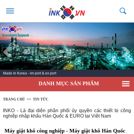
TRANG CHỦ
GIỚI THIỆU
SẢN PHẨM
DỊCH VỤ
Made In Korea - im port & ex port
TIN TỨC
DANH MỤC SẢN PHẨM
LIÊN HỆ
KHÁCH HÀNG
TRANG CHỦ
>>
TIN TỨC
INKO - Là đại diện phân phối ủy quyền các thiết bị công
nghiệp nhập khẩu Hàn Quốc & EURO tại Việt Nam
Máy giặt khô công nghiệp - Máy giặt khô Hàn Quốc