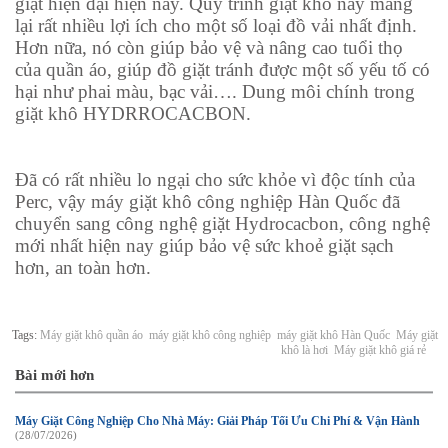
giặt hiện đại hiện nay. Quy trình giặt khô này mang
lại rất nhiều lợi ích cho một số loại đồ vải nhất định.
Hơn nữa, nó còn giúp bảo vệ và nâng cao tuổi thọ
của quần áo, giúp đồ giặt tránh được một số yếu tố có
hại như phai màu, bạc vải…. Dung môi chính trong
giặt khô HYDRROCACBON.
Đã có rất nhiều lo ngại cho sức khỏe vì độc tính của
Perc, vậy máy giặt khô công nghiệp Hàn Quốc đã
chuyển sang công nghệ giặt Hydrocacbon, công nghệ
mới nhất hiện nay giúp bảo vệ sức khoẻ giặt sạch
hơn, an toàn hơn.
Tags:
Máy giặt khô quần áo
máy giặt khô công nghiệp
máy giặt khô Hàn Quốc
Máy giặt
khô là hơi
Máy giặt khô giá rẻ
Bài mới hơn
Máy Giặt Công Nghiệp Cho Nhà Máy: Giải Pháp Tối Ưu Chi Phí & Vận Hành
(28/07/2026)