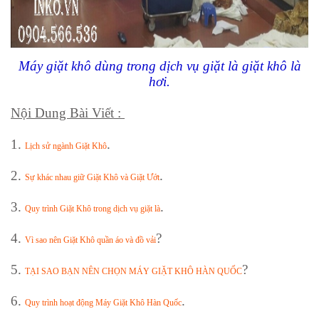
Máy giặt khô dùng trong dịch vụ giặt là giặt khô là
hơi.
Nội Dung Bài Viết :
1.
.
Lịch sử ngành Giặt Khô
2.
.
Sự khác nhau giữ Giặt Khô và Giặt Ướt
3.
.
Quy trình Giặt Khô trong dịch vụ giặt là
4.
?
Vì sao nên Giặt Khô quần áo và đồ vải
5.
?
TẠI SAO BẠN NÊN CHỌN MÁY GIẶT KHÔ HÀN QUỐC
6.
.
Quy trình hoạt động Máy Giặt Khô Hàn Quốc