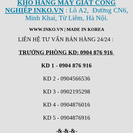
KHO HÀNG MÁY GIẶT CÔNG
NGHIỆP INKO.VN
: Lô A2, Đường CN6,
Minh Khai, Từ Liêm, Hà Nội.
WWW.INKO.VN
| MADE IN KOREA
LIÊN HỆ TƯ VẤN BÁN HÀNG 24/24
:
TRƯỞNG PHÒNG KD: 0904 876 916
KD 1 - 0904 876 916
KD 2
-
0904566536
KD 3
-
0902195298
KD 4
-
0904876016
KD 5
-
0904876916
-&-&-&-