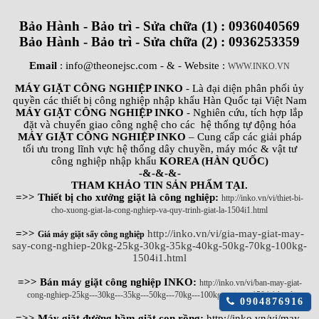
Bảo Hành - Bảo trì - Sửa chữa (1) : 0936040569
Bảo Hành - Bảo trì - Sửa chữa (2) : 0936253359
Email
: info@theonejsc.com
- & - Website :
WWW.INKO.VN
MÁY GIẶT CÔNG NGHIỆP INKO
- Là đại diện phân phối ủy
quyền các thiết bị công nghiệp nhập khẩu Hàn Quốc tại Việt Nam
MÁY GIẶT CÔNG NGHIỆP INKO
- Nghiên cứu, tích hợp lắp
đặt và chuyển giao công nghệ cho các hệ thống tự động hóa
MÁY GIẶT CÔNG NGHIỆP INKO
– Cung cấp các giải pháp
tối ưu trong lĩnh vực hệ thống dây chuyền, máy móc & vật tư
công nghiệp nhập khẩu
KOREA (HÀN QUỐC)
-&-&-&-
THAM KHẢO TIN SẢN PHẨM TẠI.
=>> Thiết bị cho xưởng giặt là công nghiệp:
http://inko.vn/vi/thiet-bi-
cho-xuong-giat-la-cong-nghiep-va-quy-trinh-giat-la-1504i1.html
=>>
http://inko.vn/vi/gia-may-giat-may-
Giá máy giặt sấy công nghiệp
say-cong-nghiep-20kg-25kg-30kg-35kg-40kg-50kg-70kg-100kg-
1504i1.html
=>> Bán máy giặt công nghiệp INKO:
http://inko.vn/vi/ban-may-giat-
cong-nghiep-25kg---30kg---35kg---50kg---70kg---100kg---gia-re-1504i1.html
Click
0904876916
để
=>> Máy giặt đường hầm giặt con rồng:
http://inko.vn/vi/may-