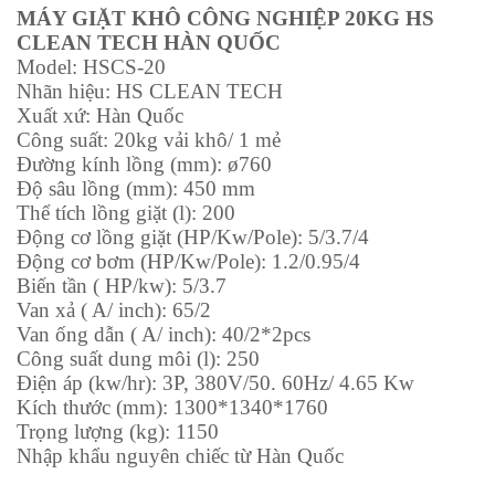
MÁY GIẶT KHÔ CÔNG NGHIỆP 20KG HS
CLEAN TECH HÀN QUỐC
Model: HSCS-20
Nhãn hiệu: HS CLEAN TECH
Xuất xứ: Hàn Quốc
Công suất: 20kg vải khô/ 1 mẻ
Đường kính lồng (mm): ø760
Độ sâu lồng (mm): 450 mm
Thể tích lồng giặt (l): 200
Động cơ lồng giặt (HP/Kw/Pole): 5/3.7/4
Động cơ bơm (HP/Kw/Pole): 1.2/0.95/4
Biến tần ( HP/kw): 5/3.7
Van xả ( A/ inch): 65/2
Van ống dẫn ( A/ inch): 40/2*2pcs
Công suất dung môi (l): 250
Điện áp (kw/hr): 3P, 380V/50. 60Hz/ 4.65 Kw
Kích thước (mm): 1300*1340*1760
Trọng lượng (kg): 1150
Nhập khẩu nguyên chiếc từ Hàn Quốc