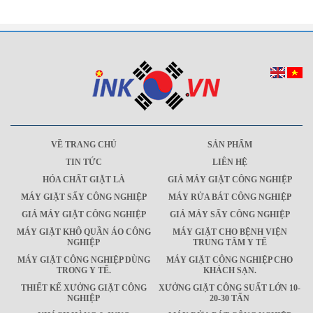
VỀ TRANG CHỦ
SẢN PHẨM
TIN TỨC
LIÊN HỆ
HÓA CHẤT GIẶT LÀ
GIÁ MÁY GIẶT CÔNG NGHIỆP
MÁY GIẶT SẤY CÔNG NGHIỆP
MÁY RỬA BÁT CÔNG NGHIỆP
GIÁ MÁY GIẶT CÔNG NGHIỆP
GIÁ MÁY SẤY CÔNG NGHIỆP
MÁY GIẶT KHÔ QUẦN ÁO CÔNG
MÁY GIẶT CHO BỆNH VIỆN
NGHIỆP
TRUNG TÂM Y TẾ
MÁY GIẶT CÔNG NGHIỆP DÙNG
MÁY GIẶT CÔNG NGHIỆP CHO
TRONG Y TẾ.
KHÁCH SẠN.
THIẾT KẾ XƯỞNG GIẶT CÔNG
XƯỞNG GIẶT CÔNG SUẤT LỚN 10-
NGHIỆP
20-30 TẤN