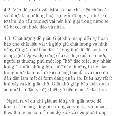
4.2.
Vấn đề co-rút vải:
Một số loại chất liệu chứa các
sợi được làm từ lông hoặc sợi gốc động vật như len,
tơ tằm..do cấu trúc sợi vải nên khi giặt trong nước sẽ
dễ bị co, rút hoặc dão và nhăn.
4.3.
Chất lượng đồ giặt
: Giặt khô mang đến sự hoàn
hảo cho chất liệu vải và giúp giữ chất lượng và hình
dáng đồ giặt như ban đầu. Trong thực tế để tạo kiểu
dáng, giữ nếp và độ cứng của các loại quần áo mới,
người ta thường phủ một lớp "hồ” đặc biệt , tuy nhiên
khi giặt nước những lớp "hồ” này thường bị hòa tan
trong nước làm mất đi kiểu dáng ban đầu và theo đó
dần dần làm mất đi form dáng quần áo. Điều này rất ít
khi xảy ra khi giặt khô. Giặt khô giúp bảo toàn quần
áo như ban đầu và đặc biệt giữ bền màu sắc lâu hơn.
Ngoài ra ví dụ khi giặt áo lông vũ, giặt nước dễ
khiến các mảng lông bên trong áo vón lại với nhau,
theo thời gian áo mất dần độ xốp và nếu phơi trong