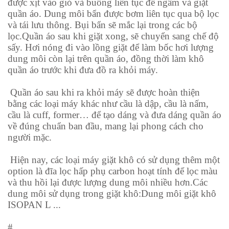
được xịt vào giỏ và buồng liên tục để ngâm và giặt
quần áo. Dung môi bẩn được bơm liên tục qua bộ lọc
và tái lưu thông. Bụi bẩn sẽ mắc lại trong các bộ
lọc.Quần áo sau khi giặt xong, sẽ chuyển sang chế độ
sấy. Hơi nóng đi vào lồng giặt để làm bốc hơi lượng
dung môi còn lại trên quần áo, đồng thời làm khô
quần áo trước khi đưa đồ ra khỏi máy.
Quần áo sau khi ra khỏi máy sẽ được hoàn thiện
bằng các loại máy khác như cầu là dập, cầu là nấm,
cầu là cuff, former… để tạo dáng và đưa dáng quần áo
về đúng chuẩn ban đầu, mang lại phong cách cho
người mặc.
Hiện nay, các loại máy giặt khô có sử dụng thêm một
option là đĩa lọc hấp phụ carbon hoạt tính để lọc màu
và thu hồi lại được lượng dung môi nhiều hơn.Các
dung môi sử dụng trong giặt khô:Dung môi giặt khô
ISOPAN L ...
#