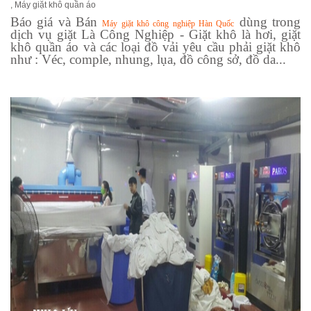
,
Máy giặt khô quần áo
Báo giá và Bán
dùng trong
Máy giặt khô công nghiệp Hàn Quốc
dịch vụ giặt Là Công Nghiệp - Giặt khô là hơi, giặt
khô quần áo và các loại đồ vải yêu cầu phải giặt khô
như : Véc, comple, nhung, lụa, đồ công sở, đồ da...