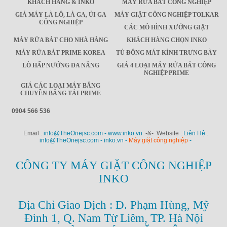
KHÁCH HÀNG & INKO
MÁY RỬA BÁT CÔNG NGHIỆP
GIÁ MÁY LÀ LÔ, LÀ GA, ỦI GA
MÁY GIẶT CÔNG NGHIỆP TOLKAR
CÔNG NGHIỆP
CÁC MÔ HÌNH XƯỞNG GIẶT
MÁY RỬA BÁT CHO NHÀ HÀNG
KHÁCH HÀNG CHỌN INKO
MÁY RỬA BÁT PRIME KOREA
TỦ ĐÔNG MÁT KÍNH TRƯNG BÀY
LÒ HẤP NƯỚNG ĐA NĂNG
GIÁ 4 LOẠI MÁY RỬA BÁT CÔNG
NGHIỆP PRIME
GIÁ CÁC LOẠI MÁY BĂNG
CHUYỀN BĂNG TẢI PRIME
0904 566 536
Email :
info@TheOnejsc.com - www.inko.vn
-&- Website :
Liên Hệ :
info@TheOnejsc.com - inko.vn -
Máy giặt công nghiệp
-
CÔNG TY MÁY GIẶT CÔNG NGHIỆP
INKO
Địa Chỉ Giao Dịch : Đ. Phạm Hùng, Mỹ
Đình 1, Q. Nam Từ Liêm, TP. Hà Nội