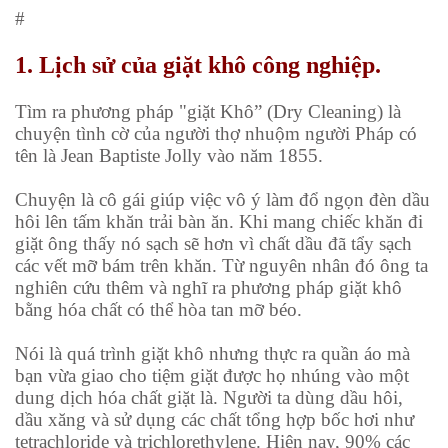
#
1. Lịch sử của giặt khô công nghiệp.
Tìm ra phương pháp "giặt Khô” (Dry Cleaning) là
chuyện tình cờ của người thợ nhuộm người Pháp có
tên là Jean Baptiste Jolly vào năm 1855.
Chuyện là cô gái giúp việc vô ý làm đổ ngọn đèn dầu
hôi lên tấm khăn trải bàn ăn. Khi mang chiếc khăn đi
giặt ông thấy nó sạch sẽ hơn vì chất dầu đã tẩy sạch
các vết mỡ bám trên khăn. Từ nguyên nhân đó ông ta
nghiên cứu thêm và nghĩ ra phương pháp giặt khô
bằng hóa chất có thể hòa tan mỡ béo.
Nói là quá trình giặt khô nhưng thực ra quần áo mà
bạn vừa giao cho tiệm giặt được họ nhúng vào một
dung dịch hóa chất giặt là. Người ta dùng dầu hôi,
dầu xăng và sử dụng các chất tổng hợp bốc hơi như
tetrachloride và trichlorethylene. Hiện nay, 90% các