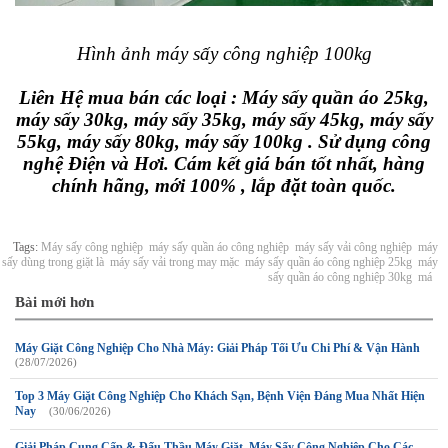
Hình ảnh máy sấy công nghiệp 100kg
Liên Hệ mua bán các loại : Máy sấy quần áo 25kg,
máy sấy 30kg, máy sấy 35kg, máy sấy 45kg, máy sấy
55kg, máy sấy 80kg, máy sấy 100kg . Sử dụng công
nghệ Điện và Hơi. Cám kết giá bán tốt nhất, hàng
chính hãng, mới 100% , lắp đặt toàn quốc.
Tags:
Máy sấy công nghiệp
máy sấy quần áo công nghiệp
máy sấy vải công nghiệp
máy
sấy dùng trong giặt là
máy sấy vải trong may mặc
máy sấy quần áo công nghiệp 25kg
máy
sấy quần áo công nghiệp 30kg
má
Bài mới hơn
Máy Giặt Công Nghiệp Cho Nhà Máy: Giải Pháp Tối Ưu Chi Phí & Vận Hành
(28/07/2026)
Top 3 Máy Giặt Công Nghiệp Cho Khách Sạn, Bệnh Viện Đáng Mua Nhất Hiện
Nay
(30/06/2026)
Giải Pháp Cung Cấp & Đấu Thầu Máy Giặt, Máy Sấy Công Nghiệp Cho Các