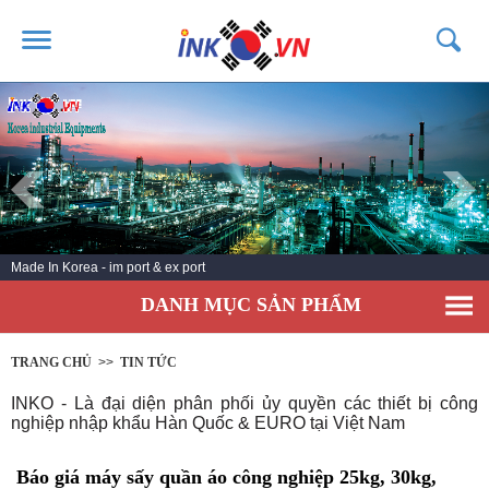
TRANG CHỦ
GIỚI THIỆU
SẢN PHẨM
DỊCH VỤ
Made In Korea - im port & ex port
TIN TỨC
DANH MỤC SẢN PHẨM
LIÊN HỆ
KHÁCH HÀNG
TRANG CHỦ
>>
TIN TỨC
INKO - Là đại diện phân phối ủy quyền các thiết bị công
nghiệp nhập khẩu Hàn Quốc & EURO tại Việt Nam
Báo giá máy sấy quần áo công nghiệp 25kg, 30kg,