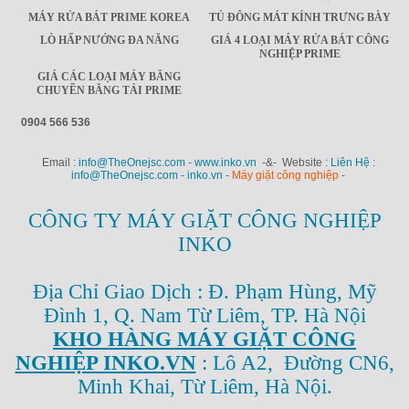
MÁY RỬA BÁT PRIME KOREA
TỦ ĐÔNG MÁT KÍNH TRƯNG BÀY
LÒ HẤP NƯỚNG ĐA NĂNG
GIÁ 4 LOẠI MÁY RỬA BÁT CÔNG
NGHIỆP PRIME
GIÁ CÁC LOẠI MÁY BĂNG
CHUYỀN BĂNG TẢI PRIME
0904 566 536
Email :
info@TheOnejsc.com - www.inko.vn
-&- Website :
Liên Hệ :
info@TheOnejsc.com - inko.vn -
Máy giặt công nghiệp
-
CÔNG TY MÁY GIẶT CÔNG NGHIỆP
INKO
Địa Chỉ Giao Dịch : Đ. Phạm Hùng, Mỹ
Đình 1, Q. Nam Từ Liêm, TP. Hà Nội
KHO HÀNG MÁY GIẶT CÔNG
NGHIỆP INKO.VN
: Lô A2, Đường CN6,
Minh Khai, Từ Liêm, Hà Nội.