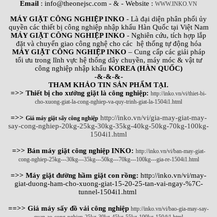
Email
: info@theonejsc.com
- & - Website :
WWW.INKO.VN
MÁY GIẶT CÔNG NGHIỆP INKO
- Là đại diện phân phối ủy
quyền các thiết bị công nghiệp nhập khẩu Hàn Quốc tại Việt Nam
MÁY GIẶT CÔNG NGHIỆP INKO
- Nghiên cứu, tích hợp lắp
đặt và chuyển giao công nghệ cho các hệ thống tự động hóa
MÁY GIẶT CÔNG NGHIỆP INKO
– Cung cấp các giải pháp
tối ưu trong lĩnh vực hệ thống dây chuyền, máy móc & vật tư
công nghiệp nhập khẩu
KOREA (HÀN QUỐC)
-&-&-&-
THAM KHẢO TIN SẢN PHẨM TẠI.
=>> Thiết bị cho xưởng giặt là công nghiệp:
http://inko.vn/vi/thiet-bi-
cho-xuong-giat-la-cong-nghiep-va-quy-trinh-giat-la-1504i1.html
=>>
http://inko.vn/vi/gia-may-giat-may-
Giá máy giặt sấy công nghiệp
say-cong-nghiep-20kg-25kg-30kg-35kg-40kg-50kg-70kg-100kg-
1504i1.html
=>> Bán máy giặt công nghiệp INKO:
http://inko.vn/vi/ban-may-giat-
cong-nghiep-25kg---30kg---35kg---50kg---70kg---100kg---gia-re-1504i1.html
=>> Máy giặt đường hầm giặt con rồng:
http://inko.vn/vi/may-
giat-duong-ham-cho-xuong-giat-15-20-25-tan-vai-ngay-%7C-
tunnel-1504i1.html
==>> Giá máy sấy đồ vải công nghiệp
http://inko.vn/vi/bao-gia-may-say-
quan-ao-cong-nghiep-25kg-30kg-45kg-55kg-100kg-1504i1.html