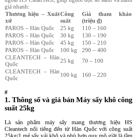
giá nhanh:
Thương hiệu – Xuất
Công
Giá tham khảo
xứ
suất
(triệu ₫)
PAROS – Hàn Quốc
25 kg
110 – 160
PAROS – Hàn Quốc
30 kg
130 – 190
PAROS – Hàn Quốc
45 kg
150 – 210
PAROS – Hàn Quốc
100 kg
290 – 400
CLEANTECH – Hàn
25 kg
70 – 100
Quốc
CLEANTECH – Hàn
100 kg
160 – 220
Quốc
#
1. Thông số và giá bán Máy sấy khô công
suất 25kg
Là sản phẩm máy sấy mang thương hiệu HS
Cleantech nổi tiếng đến từ Hàn Quốc với công suất
25kg/1 mẻ sấy vải khô và phù hợp quy mô giăt là tầm