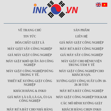
VỀ TRANG CHỦ
SẢN PHẨM
TIN TỨC
LIÊN HỆ
HÓA CHẤT GIẶT LÀ
GIÁ MÁY GIẶT CÔNG NGHIỆP
MÁY GIẶT SẤY CÔNG NGHIỆP
MÁY RỬA BÁT CÔNG NGHIỆP
GIÁ MÁY GIẶT CÔNG NGHIỆP
GIÁ MÁY SẤY CÔNG NGHIỆP
MÁY GIẶT KHÔ QUẦN ÁO CÔNG
MÁY GIẶT CHO BỆNH VIỆN
NGHIỆP
TRUNG TÂM Y TẾ
MÁY GIẶT CÔNG NGHIỆP DÙNG
MÁY GIẶT CÔNG NGHIỆP CHO
TRONG Y TẾ.
KHÁCH SẠN.
THIẾT KẾ XƯỞNG GIẶT CÔNG
XƯỞNG GIẶT CÔNG SUẤT LỚN 10-
NGHIỆP
20-30 TẤN
KHÁCH HÀNG & INKO
MÁY RỬA BÁT CÔNG NGHIỆP
GIÁ MÁY LÀ LÔ, LÀ GA, ỦI GA
MÁY GIẶT CÔNG NGHIỆP TOLKAR
CÔNG NGHIỆP
CÁC MÔ HÌNH XƯỞNG GIẶT
MÁY RỬA BÁT CHO NHÀ HÀNG
KHÁCH HÀNG CHỌN INKO