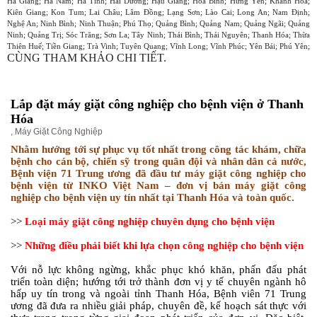
Hà Giang; Hà Nam; Hà Tĩnh; Hải Dương; Hậu Giang; Hòa Bình; Hưng Yên; Khánh Hòa;
Kiên Giang; Kon Tum; Lai Châu; Lâm Đồng; Lạng Sơn; Lào Cai; Long An; Nam Định;
Nghệ An; Ninh Bình; Ninh Thuận; Phú Thọ; Quảng Bình; Quảng Nam; Quảng Ngãi; Quảng
Ninh; Quảng Trị; Sóc Trăng; Sơn La; Tây Ninh; Thái Bình; Thái Nguyên; Thanh Hóa; Thừa
Thiên Huế; Tiền Giang; Trà Vinh; Tuyên Quang; Vĩnh Long; Vĩnh Phúc; Yên Bái; Phú Yên;
CÙNG THAM KHẢO CHI TIẾT.
Lắp đặt máy giặt công nghiệp cho bệnh viện ở Thanh
Hóa
,
Máy Giặt Công Nghiệp
Nhằm hướng tới sự phục vụ tốt nhất trong công tác khám, chữa
bệnh cho cán bộ, chiến sỹ trong quân đội và nhân dân cả nước,
Bệnh viện 71 Trung ương đã đầu tư máy giặt công nghiệp cho
bệnh viện từ INKO Việt Nam – đơn vị bán máy giặt công
nghiệp cho bệnh viện uy tín nhất tại Thanh Hóa và toàn quốc.
>>
Loại máy giặt công nghiệp chuyên dụng cho bệnh viện
>>
Những điều phải biết khi lựa chọn công nghiệp cho bệnh viện
Với nỗ lực không ngừng, khắc phục khó khăn, phấn đấu phát
triển toàn diện; hướng tới trở thành đơn vị y tế chuyên ngành hô
hấp uy tín trong và ngoài tỉnh Thanh Hóa, Bệnh viên 71 Trung
ương đã đưa ra nhiều giải pháp, chuyên đề, kế hoạch sát thực với