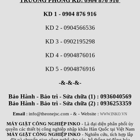
TRƯỞNG PHÒNG KD: 0904 876 916
KD 1 - 0904 876 916
KD 2
-
0904566536
KD 3
-
0902195298
KD 4
-
0904876016
KD 5
-
0904876916
-&-&-&-
Bảo Hành - Bảo trì - Sửa chữa (1) : 0936040569
Bảo Hành - Bảo trì - Sửa chữa (2) : 0936253359
Email
: info@theonejsc.com
- & - Website :
WWW.INKO.VN
MÁY GIẶT CÔNG NGHIỆP INKO
- Là đại diện phân phối ủy
quyền các thiết bị công nghiệp nhập khẩu Hàn Quốc tại Việt Nam
MÁY GIẶT CÔNG NGHIỆP INKO
- Nghiên cứu, tích hợp lắp
đặt và chuyển giao công nghệ cho các hệ thống tự động hóa