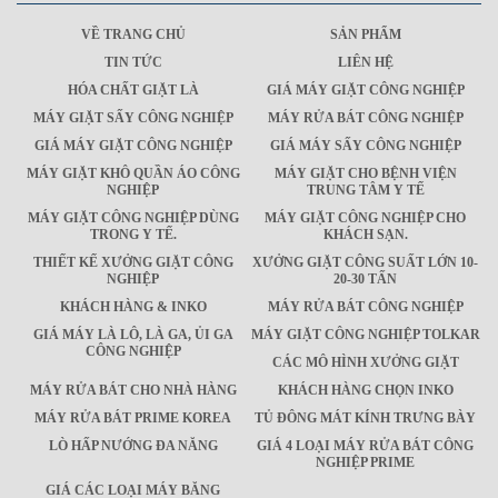
VỀ TRANG CHỦ
SẢN PHẨM
TIN TỨC
LIÊN HỆ
HÓA CHẤT GIẶT LÀ
GIÁ MÁY GIẶT CÔNG NGHIỆP
MÁY GIẶT SẤY CÔNG NGHIỆP
MÁY RỬA BÁT CÔNG NGHIỆP
GIÁ MÁY GIẶT CÔNG NGHIỆP
GIÁ MÁY SẤY CÔNG NGHIỆP
MÁY GIẶT KHÔ QUẦN ÁO CÔNG
MÁY GIẶT CHO BỆNH VIỆN
NGHIỆP
TRUNG TÂM Y TẾ
MÁY GIẶT CÔNG NGHIỆP DÙNG
MÁY GIẶT CÔNG NGHIỆP CHO
TRONG Y TẾ.
KHÁCH SẠN.
THIẾT KẾ XƯỞNG GIẶT CÔNG
XƯỞNG GIẶT CÔNG SUẤT LỚN 10-
NGHIỆP
20-30 TẤN
KHÁCH HÀNG & INKO
MÁY RỬA BÁT CÔNG NGHIỆP
GIÁ MÁY LÀ LÔ, LÀ GA, ỦI GA
MÁY GIẶT CÔNG NGHIỆP TOLKAR
CÔNG NGHIỆP
CÁC MÔ HÌNH XƯỞNG GIẶT
MÁY RỬA BÁT CHO NHÀ HÀNG
KHÁCH HÀNG CHỌN INKO
MÁY RỬA BÁT PRIME KOREA
TỦ ĐÔNG MÁT KÍNH TRƯNG BÀY
LÒ HẤP NƯỚNG ĐA NĂNG
GIÁ 4 LOẠI MÁY RỬA BÁT CÔNG
NGHIỆP PRIME
GIÁ CÁC LOẠI MÁY BĂNG