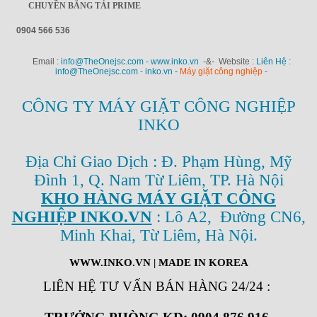
CHUYỀN BĂNG TẢI PRIME
0904 566 536
Email :
info@TheOnejsc.com - www.inko.vn
-&- Website :
Liên Hệ :
info@TheOnejsc.com - inko.vn -
Máy giặt công nghiệp
-
CÔNG TY MÁY GIẶT CÔNG NGHIỆP
INKO
Địa Chỉ Giao Dịch : Đ. Phạm Hùng, Mỹ
Đình 1, Q. Nam Từ Liêm, TP. Hà Nội
KHO HÀNG MÁY GIẶT CÔNG
NGHIỆP INKO.VN
: Lô A2, Đường CN6,
Minh Khai, Từ Liêm, Hà Nội.
WWW.INKO.VN
| MADE IN KOREA
LIÊN HỆ TƯ VẤN BÁN HÀNG 24/24
: