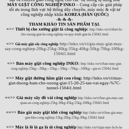
MÁY GIẶT CÔNG NGHIỆP INKO
– Cung cấp các giải pháp
tối ưu trong lĩnh vực hệ thống dây chuyền, máy móc & vật tư
công nghiệp nhập khẩu
KOREA (HÀN QUỐC)
-&-&-&-
THAM KHẢO TIN SẢN PHẨM TẠI.
=>> Thiết bị cho xưởng giặt là công nghiệp:
http://inko.vn/vi/thiet-bi-
cho-xuong-giat-la-cong-nghiep-va-quy-trinh-giat-la-1504i1.html
=>>
http://inko.vn/vi/gia-may-giat-may-
Giá máy giặt sấy công nghiệp
say-cong-nghiep-20kg-25kg-30kg-35kg-40kg-50kg-70kg-100kg-
1504i1.html
=>> Bán máy giặt công nghiệp INKO:
http://inko.vn/vi/ban-may-giat-
cong-nghiep-25kg---30kg---35kg---50kg---70kg---100kg---gia-re-1504i1.html
=>> Máy giặt đường hầm giặt con rồng:
http://inko.vn/vi/may-
giat-duong-ham-cho-xuong-giat-15-20-25-tan-vai-ngay-%7C-
tunnel-1504i1.html
==>> Giá máy sấy đồ vải công nghiệp
http://inko.vn/vi/bao-gia-may-say-
quan-ao-cong-nghiep-25kg-30kg-45kg-55kg-100kg-1504i1.html
==>> Báo giá máy giặt khô công nghiệp
http://inko.vn/vi/bao-gia-may-
giat-kho-cong-nghiep-15kg-20kg-25kg-30kg-1504i1.html
=>> Máy là lô là ga là ủi công nghiệp
http://inko.vn/vi/gia-may-la-lo-la-