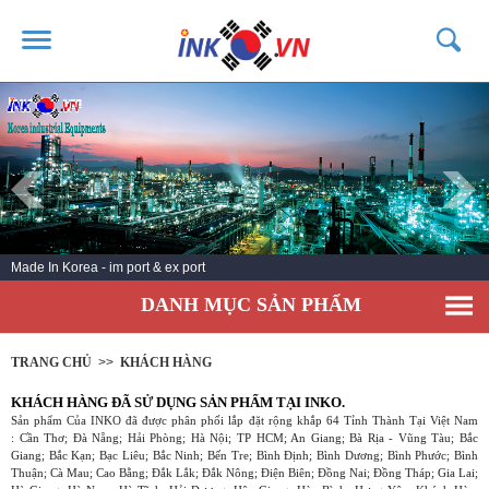
TRANG CHỦ
GIỚI THIỆU
SẢN PHẨM
DỊCH VỤ
Made In Korea - im port & ex port
TIN TỨC
DANH MỤC SẢN PHẨM
LIÊN HỆ
KHÁCH HÀNG
TRANG CHỦ
>>
KHÁCH HÀNG
KHÁCH HÀNG ĐÃ SỬ DỤNG SẢN PHẨM TẠI INKO.
Sản phẩm Của INKO đã được phân phối lắp đặt rộng khắp 64 Tỉnh Thành Tại Việt Nam
: Cần Thơ; Đà Nẵng; Hải Phòng; Hà Nội; TP HCM; An Giang; Bà Rịa - Vũng Tàu; Bắc
Giang; Bắc Kạn; Bạc Liêu; Bắc Ninh; Bến Tre; Bình Định; Bình Dương; Bình Phước; Bình
Thuận; Cà Mau; Cao Bằng; Đắk Lắk; Đắk Nông; Điện Biên; Đồng Nai; Đồng Tháp; Gia Lai;