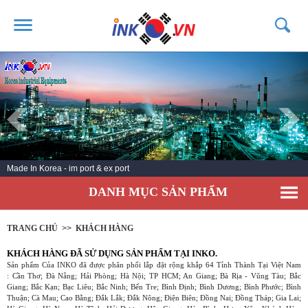
TRANG CHỦ
GIỚI THIỆU
SẢN PHẨM
DỊCH VỤ
Made In Korea - im port & ex port
TIN TỨC
DANH MỤC SẢN PHẨM
LIÊN HỆ
KHÁCH HÀNG
TRANG CHỦ
>>
KHÁCH HÀNG
KHÁCH HÀNG ĐÃ SỬ DỤNG SẢN PHẨM TẠI INKO.
Sản phẩm Của INKO đã được phân phối lắp đặt rộng khắp 64 Tỉnh Thành Tại Việt Nam
: Cần Thơ; Đà Nẵng; Hải Phòng; Hà Nội; TP HCM; An Giang; Bà Rịa - Vũng Tàu; Bắc
Giang; Bắc Kạn; Bạc Liêu; Bắc Ninh; Bến Tre; Bình Định; Bình Dương; Bình Phước; Bình
Thuận; Cà Mau; Cao Bằng; Đắk Lắk; Đắk Nông; Điện Biên; Đồng Nai; Đồng Tháp; Gia Lai;