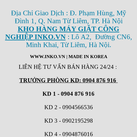
Địa Chỉ Giao Dịch : Đ. Phạm Hùng, Mỹ
Đình 1, Q. Nam Từ Liêm, TP. Hà Nội
KHO HÀNG MÁY GIẶT CÔNG
NGHIỆP INKO.VN
: Lô A2, Đường CN6,
Minh Khai, Từ Liêm, Hà Nội.
WWW.INKO.VN
| MADE IN KOREA
LIÊN HỆ TƯ VẤN BÁN HÀNG 24/24
:
TRƯỞNG PHÒNG KD: 0904 876 916
KD 1 - 0904 876 916
KD 2
-
0904566536
KD 3
-
0902195298
KD 4
-
0904876016