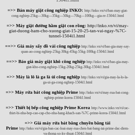
1504i1.html
=>> Bán máy giặt công nghiệp INKO:
http://inko.vn/vi/ban-may-giat-
cong-nghiep-25kg---30kg---35kg---50kg---70kg---100kg---gia-re-1504i1.html
=>> Máy giặt đường hầm giặt con rồng:
http://inko.vn/vi/may-
giat-duong-ham-cho-xuong-giat-15-20-25-tan-vai-ngay-%7C-
tunnel-1504i1.html
==>> Giá máy sấy đồ vải công nghiệp
http://inko.vn/vi/bao-gia-may-say-
quan-ao-cong-nghiep-25kg-30kg-45kg-55kg-100kg-1504i1.html
==>> Báo giá máy giặt khô công nghiệp
http://inko.vn/vi/bao-gia-may-
giat-kho-cong-nghiep-15kg-20kg-25kg-30kg-1504i1.html
=>> Máy là lô là ga là ủi công nghiệp
http://inko.vn/vi/gia-may-la-lo-la-
ga-ui-ga-cong-nghiep-1504i1.html
=>> Máy rửa bát công nghiệp Prime
http://inko.vn/vi/may-rua-bat-cong-
nghiep-prime-korea-1504i1.html
=>> Thiết bị bếp công nghiệp Prime Korea
http://www.inko.vn/vi/cac-
thiet-bi-nha-bep-cao-cap-cho-nha-hang-khach-san-%7C-prime-korea-1504i1.html
=>> Giá máy rửa bát băng chuyền băng tải
Prime
http://inko.vn/vi/gia-ban-cac-loai-may-rua-chen-bat-bang-tai-prime-dac-diem-
va-thong-so-ky-thuat-1504i1.html