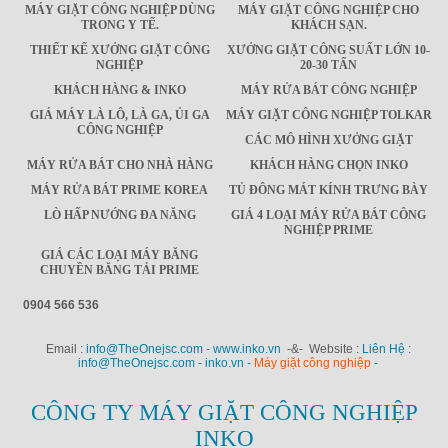
MÁY GIẶT CÔNG NGHIỆP DÙNG
MÁY GIẶT CÔNG NGHIỆP CHO
TRONG Y TẾ.
KHÁCH SẠN.
THIẾT KẾ XƯỞNG GIẶT CÔNG
XƯỞNG GIẶT CÔNG SUẤT LỚN 10-
NGHIỆP
20-30 TẤN
KHÁCH HÀNG & INKO
MÁY RỬA BÁT CÔNG NGHIỆP
GIÁ MÁY LÀ LÔ, LÀ GA, ỦI GA
MÁY GIẶT CÔNG NGHIỆP TOLKAR
CÔNG NGHIỆP
CÁC MÔ HÌNH XƯỞNG GIẶT
MÁY RỬA BÁT CHO NHÀ HÀNG
KHÁCH HÀNG CHỌN INKO
MÁY RỬA BÁT PRIME KOREA
TỦ ĐÔNG MÁT KÍNH TRƯNG BÀY
LÒ HẤP NƯỚNG ĐA NĂNG
GIÁ 4 LOẠI MÁY RỬA BÁT CÔNG
NGHIỆP PRIME
GIÁ CÁC LOẠI MÁY BĂNG
CHUYỀN BĂNG TẢI PRIME
0904 566 536
Email :
info@TheOnejsc.com - www.inko.vn
-&- Website :
Liên Hệ :
info@TheOnejsc.com - inko.vn -
Máy giặt công nghiệp
-
CÔNG TY MÁY GIẶT CÔNG NGHIỆP
INKO