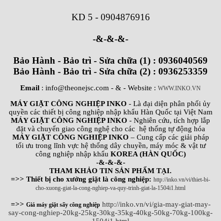
KD 5
-
0904876916
-&-&-&-
Bảo Hành - Bảo trì - Sửa chữa (1) : 0936040569
Bảo Hành - Bảo trì - Sửa chữa (2) : 0936253359
Email
: info@theonejsc.com
- & - Website :
WWW.INKO.VN
MÁY GIẶT CÔNG NGHIỆP INKO
- Là đại diện phân phối ủy
quyền các thiết bị công nghiệp nhập khẩu Hàn Quốc tại Việt Nam
MÁY GIẶT CÔNG NGHIỆP INKO
- Nghiên cứu, tích hợp lắp
đặt và chuyển giao công nghệ cho các hệ thống tự động hóa
MÁY GIẶT CÔNG NGHIỆP INKO
– Cung cấp các giải pháp
tối ưu trong lĩnh vực hệ thống dây chuyền, máy móc & vật tư
công nghiệp nhập khẩu
KOREA (HÀN QUỐC)
-&-&-&-
THAM KHẢO TIN SẢN PHẨM TẠI.
=>> Thiết bị cho xưởng giặt là công nghiệp:
http://inko.vn/vi/thiet-bi-
cho-xuong-giat-la-cong-nghiep-va-quy-trinh-giat-la-1504i1.html
=>>
http://inko.vn/vi/gia-may-giat-may-
Giá máy giặt sấy công nghiệp
say-cong-nghiep-20kg-25kg-30kg-35kg-40kg-50kg-70kg-100kg-