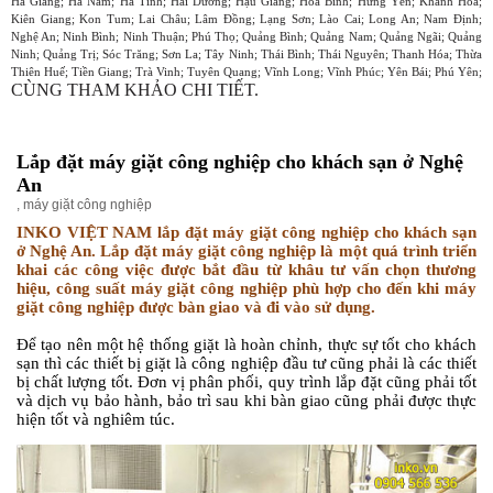
Hà Giang; Hà Nam; Hà Tĩnh; Hải Dương; Hậu Giang; Hòa Bình; Hưng Yên; Khánh Hòa;
Kiên Giang; Kon Tum; Lai Châu; Lâm Đồng; Lạng Sơn; Lào Cai; Long An; Nam Định;
Nghệ An; Ninh Bình; Ninh Thuận; Phú Thọ; Quảng Bình; Quảng Nam; Quảng Ngãi; Quảng
Ninh; Quảng Trị; Sóc Trăng; Sơn La; Tây Ninh; Thái Bình; Thái Nguyên; Thanh Hóa; Thừa
Thiên Huế; Tiền Giang; Trà Vinh; Tuyên Quang; Vĩnh Long; Vĩnh Phúc; Yên Bái; Phú Yên;
CÙNG THAM KHẢO CHI TIẾT.
Lắp đặt máy giặt công nghiệp cho khách sạn ở Nghệ
An
,
máy giặt công nghiệp
INKO VIỆT NAM lắp đặt máy giặt công nghiệp cho khách sạn
ở Nghệ An. Lắp đặt máy giặt công nghiệp là một quá trình triển
khai các công việc được bắt đầu từ khâu tư vấn chọn thương
hiệu, công suất máy giặt công nghiệp phù hợp cho đến khi máy
giặt công nghiệp được bàn giao và đi vào sử dụng.
Để tạo nên một hệ thống giặt là hoàn chỉnh, thực sự tốt cho khách
sạn thì các thiết bị giặt là công nghiệp đầu tư cũng phải là các thiết
bị chất lượng tốt. Đơn vị phân phối, quy trình lắp đặt cũng phải tốt
và dịch vụ bảo hành, bảo trì sau khi bàn giao cũng phải được thực
hiện tốt và nghiêm túc.