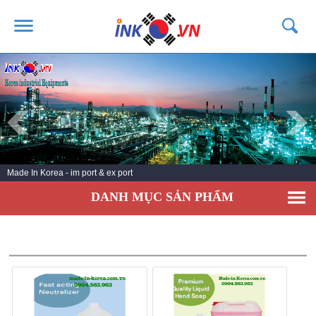
TRANG CHỦ
GIỚI THIỆU
SẢN PHẨM
DỊCH VỤ
Made In Korea - im port & ex port
TIN TỨC
DANH MỤC SẢN PHẨM
LIÊN HỆ
KHÁCH HÀNG