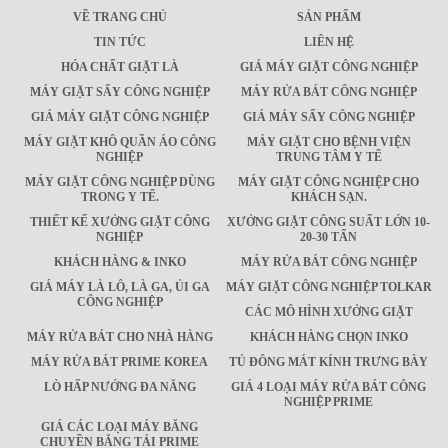
VỀ TRANG CHỦ
SẢN PHẨM
TIN TỨC
LIÊN HỆ
HÓA CHẤT GIẶT LÀ
GIÁ MÁY GIẶT CÔNG NGHIỆP
MÁY GIẶT SẤY CÔNG NGHIỆP
MÁY RỬA BÁT CÔNG NGHIỆP
GIÁ MÁY GIẶT CÔNG NGHIỆP
GIÁ MÁY SẤY CÔNG NGHIỆP
MÁY GIẶT KHÔ QUẦN ÁO CÔNG
MÁY GIẶT CHO BỆNH VIỆN
NGHIỆP
TRUNG TÂM Y TẾ
MÁY GIẶT CÔNG NGHIỆP DÙNG
MÁY GIẶT CÔNG NGHIỆP CHO
TRONG Y TẾ.
KHÁCH SẠN.
THIẾT KẾ XƯỞNG GIẶT CÔNG
XƯỞNG GIẶT CÔNG SUẤT LỚN 10-
NGHIỆP
20-30 TẤN
KHÁCH HÀNG & INKO
MÁY RỬA BÁT CÔNG NGHIỆP
GIÁ MÁY LÀ LÔ, LÀ GA, ỦI GA
MÁY GIẶT CÔNG NGHIỆP TOLKAR
CÔNG NGHIỆP
CÁC MÔ HÌNH XƯỞNG GIẶT
MÁY RỬA BÁT CHO NHÀ HÀNG
KHÁCH HÀNG CHỌN INKO
MÁY RỬA BÁT PRIME KOREA
TỦ ĐÔNG MÁT KÍNH TRƯNG BÀY
LÒ HẤP NƯỚNG ĐA NĂNG
GIÁ 4 LOẠI MÁY RỬA BÁT CÔNG
NGHIỆP PRIME
GIÁ CÁC LOẠI MÁY BĂNG
CHUYỀN BĂNG TẢI PRIME