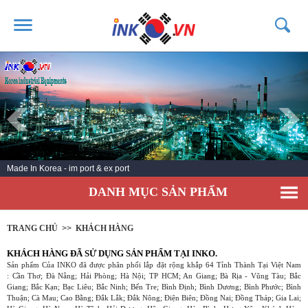
TRANG CHỦ
GIỚI THIỆU
SẢN PHẨM
DỊCH VỤ
Made In Korea - im port & ex port
TIN TỨC
DANH MỤC SẢN PHẨM
LIÊN HỆ
KHÁCH HÀNG
TRANG CHỦ
>>
KHÁCH HÀNG
KHÁCH HÀNG ĐÃ SỬ DỤNG SẢN PHẨM TẠI INKO.
Sản phẩm Của INKO đã được phân phối lắp đặt rộng khắp 64 Tỉnh Thành Tại Việt Nam
: Cần Thơ; Đà Nẵng; Hải Phòng; Hà Nội; TP HCM; An Giang; Bà Rịa - Vũng Tàu; Bắc
Giang; Bắc Kạn; Bạc Liêu; Bắc Ninh; Bến Tre; Bình Định; Bình Dương; Bình Phước; Bình
Thuận; Cà Mau; Cao Bằng; Đắk Lắk; Đắk Nông; Điện Biên; Đồng Nai; Đồng Tháp; Gia Lai;