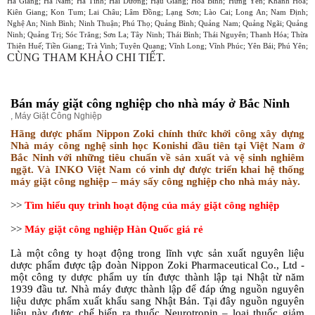
Hà Giang; Hà Nam; Hà Tĩnh; Hải Dương; Hậu Giang; Hòa Bình; Hưng Yên; Khánh Hòa;
Kiên Giang; Kon Tum; Lai Châu; Lâm Đồng; Lạng Sơn; Lào Cai; Long An; Nam Định;
Nghệ An; Ninh Bình; Ninh Thuận; Phú Thọ; Quảng Bình; Quảng Nam; Quảng Ngãi; Quảng
Ninh; Quảng Trị; Sóc Trăng; Sơn La; Tây Ninh; Thái Bình; Thái Nguyên; Thanh Hóa; Thừa
Thiên Huế; Tiền Giang; Trà Vinh; Tuyên Quang; Vĩnh Long; Vĩnh Phúc; Yên Bái; Phú Yên;
CÙNG THAM KHẢO CHI TIẾT.
Bán máy giặt công nghiệp cho nhà máy ở Bắc Ninh
,
Máy Giặt Công Nghiệp
Hãng dược phẩm Nippon Zoki chính thức khởi công xây dựng
Nhà máy công nghệ sinh học Konishi đầu tiên tại Việt Nam ở
Bắc Ninh với những tiêu chuẩn về sản xuất và vệ sinh nghiêm
ngặt. Và INKO Việt Nam có vinh dự được triển khai hệ thống
máy giặt công nghiệp – máy sấy công nghiệp cho nhà máy này.
>>
Tìm hiểu quy trình hoạt động của máy giặt công nghiệp
>>
Máy giặt công nghiệp Hàn Quốc giá rẻ
Là một công ty hoạt động trong lĩnh vực sản xuất nguyên liệu
dược phẩm được tập đoàn Nippon Zoki Pharmaceutical Co., Ltd -
một công ty dược phẩm uy tín được thành lập tại Nhật từ năm
1939 đầu tư. Nhà máy được thành lập để đáp ứng nguồn nguyên
liệu dược phẩm xuất khẩu sang Nhật Bản. Tại đây nguồn nguyên
liệu này được chế biến ra thuốc Neurotropin – loại thuốc giảm