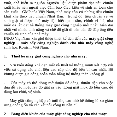
xuất, chế biến ra nguồn nguyên liệu dược phẩm đạt tiêu chuẩn
xuất khẩu nên ngoài việc đảm bảo điều kiện vệ sinh an toàn cho
sản xuất – GMP của Việt Nam, nhà máy còn có những tiêu chuẩn
khắt khe theo tiêu chuẩn Nhật Bản. Trong đó, tiêu chuẩn về vệ
sinh giặt ủi được nhà máy đặc biệt quan tâm, chính vì thế, nhà
máy đã lắp đặt hệ thống máy giặt công nghiệp mới nhất, hiện đại
nhất với nhiều tính năng và chế độ giặt ủi tiên tiến để đáp ứng tiêu
chuẩn vệ sinh của nhà máy.
INKO Việt Nam xin giới thiệu thiết kế tiên tiến của
máy giặt công
nghiệp – máy sấy công nghiệp dành cho nhà máy
công nghệ
sinh học Konishi Việt Nam:
1. Thiết kế máy giặt công nghiệp cho nhà máy:
- Với kiểu dáng khá đẹp mắt và thiết kế thông minh kết hợp với
việc sử dụng các chất liệu cao cấp cho độ bền bỉ cao nhất. Bộ
khung được gia công hoàn toàn bằng hệ thống thép không gỉ.
- Cửa máy có thể đóng mở thuận dễ dàng, thuận tiện cho việc
đưa đồ vào hoặc lấy đồ giặt ra vào. Lồng giặt inox độ bền cao, dễ
dàng lau chùi, vệ sinh.
- Máy giặt công nghiệp có tuổi thọ cao nhờ hệ thống lò xo giảm
rung chống ổn và các kết nối vòng bi bền bỉ.
2. Bảng điểu khiển của máy giặt công nghiệp cho nhà máy: