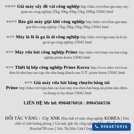
==>> Giá máy sấy đồ vải công nghiệp
http://inko.vn/vi/bao-gia-may-say-
quan-ao-cong-nghiep-25kg-30kg-45kg-55kg-100kg-1504i1.html
==>> Báo giá máy giặt khô công nghiệp
http://inko.vn/vi/bao-gia-may-
giat-kho-cong-nghiep-15kg-20kg-25kg-30kg-1504i1.html
=>> Máy là lô là ga là ủi công nghiệp
http://inko.vn/vi/gia-may-la-lo-la-
ga-ui-ga-cong-nghiep-1504i1.html
=>> Máy rửa bát công nghiệp Prime
http://inko.vn/vi/may-rua-bat-cong-
nghiep-prime-korea-1504i1.html
=>> Thiết bị bếp công nghiệp Prime Korea
http://www.inko.vn/vi/cac-
thiet-bi-nha-bep-cao-cap-cho-nha-hang-khach-san-%7C-prime-korea-1504i1.html
=>> Giá máy rửa bát băng chuyền băng tải
Prime
http://inko.vn/vi/gia-ban-cac-loai-may-rua-chen-bat-bang-tai-prime-dac-diem-
va-thong-so-ky-thuat-1504i1.html
LIÊN HỆ Mr lơi: 0904876016 : 0904566536
ĐỐI TÁC VÀNG : Cty XNK
KOREA |
Hóa chất vệ sinh công nghiệp
Hóa
|
Hàn Quốc |
chất vệ sinh buồng phòng
Giá máy giặt sấy công nghiệp
Click
0904876916
|
Hoachat789.com
Siêu Thị Máy Giặt Công Nghiệp
để