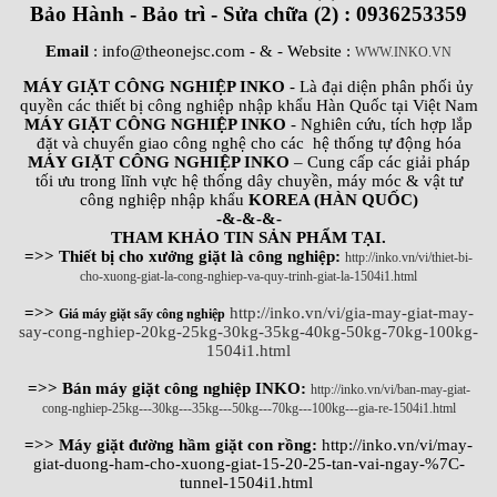
Bảo Hành - Bảo trì - Sửa chữa (2) : 0936253359
Email
: info@theonejsc.com
- & - Website :
WWW.INKO.VN
MÁY GIẶT CÔNG NGHIỆP INKO
- Là đại diện phân phối ủy
quyền các thiết bị công nghiệp nhập khẩu Hàn Quốc tại Việt Nam
MÁY GIẶT CÔNG NGHIỆP INKO
- Nghiên cứu, tích hợp lắp
đặt và chuyển giao công nghệ cho các hệ thống tự động hóa
MÁY GIẶT CÔNG NGHIỆP INKO
– Cung cấp các giải pháp
tối ưu trong lĩnh vực hệ thống dây chuyền, máy móc & vật tư
công nghiệp nhập khẩu
KOREA (HÀN QUỐC)
-&-&-&-
THAM KHẢO TIN SẢN PHẨM TẠI.
=>> Thiết bị cho xưởng giặt là công nghiệp:
http://inko.vn/vi/thiet-bi-
cho-xuong-giat-la-cong-nghiep-va-quy-trinh-giat-la-1504i1.html
=>>
http://inko.vn/vi/gia-may-giat-may-
Giá máy giặt sấy công nghiệp
say-cong-nghiep-20kg-25kg-30kg-35kg-40kg-50kg-70kg-100kg-
1504i1.html
=>> Bán máy giặt công nghiệp INKO:
http://inko.vn/vi/ban-may-giat-
cong-nghiep-25kg---30kg---35kg---50kg---70kg---100kg---gia-re-1504i1.html
=>> Máy giặt đường hầm giặt con rồng:
http://inko.vn/vi/may-
giat-duong-ham-cho-xuong-giat-15-20-25-tan-vai-ngay-%7C-
tunnel-1504i1.html