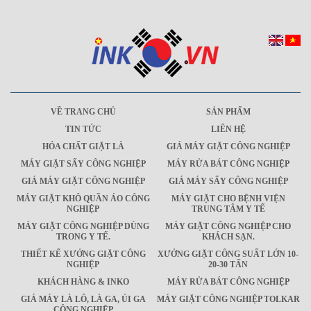
VỀ TRANG CHỦ
SẢN PHẨM
TIN TỨC
LIÊN HỆ
HÓA CHẤT GIẶT LÀ
GIÁ MÁY GIẶT CÔNG NGHIỆP
MÁY GIẶT SẤY CÔNG NGHIỆP
MÁY RỬA BÁT CÔNG NGHIỆP
GIÁ MÁY GIẶT CÔNG NGHIỆP
GIÁ MÁY SẤY CÔNG NGHIỆP
MÁY GIẶT KHÔ QUẦN ÁO CÔNG
MÁY GIẶT CHO BỆNH VIỆN
NGHIỆP
TRUNG TÂM Y TẾ
MÁY GIẶT CÔNG NGHIỆP DÙNG
MÁY GIẶT CÔNG NGHIỆP CHO
TRONG Y TẾ.
KHÁCH SẠN.
THIẾT KẾ XƯỞNG GIẶT CÔNG
XƯỞNG GIẶT CÔNG SUẤT LỚN 10-
NGHIỆP
20-30 TẤN
KHÁCH HÀNG & INKO
MÁY RỬA BÁT CÔNG NGHIỆP
GIÁ MÁY LÀ LÔ, LÀ GA, ỦI GA
MÁY GIẶT CÔNG NGHIỆP TOLKAR
CÔNG NGHIỆP