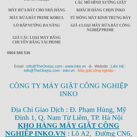
CÁC MÔ HÌNH XƯỞNG GIẶT
MÁY RỬA BÁT CHO NHÀ HÀNG
KHÁCH HÀNG CHỌN INKO
MÁY RỬA BÁT PRIME KOREA
TỦ ĐÔNG MÁT KÍNH TRƯNG BÀY
LÒ HẤP NƯỚNG ĐA NĂNG
GIÁ 4 LOẠI MÁY RỬA BÁT CÔNG
NGHIỆP PRIME
GIÁ CÁC LOẠI MÁY BĂNG
CHUYỀN BĂNG TẢI PRIME
0904 566 536
Email :
info@TheOnejsc.com - www.inko.vn
-&- Website :
Liên Hệ :
info@TheOnejsc.com - inko.vn -
Máy giặt công nghiệp
-
CÔNG TY MÁY GIẶT CÔNG NGHIỆP
INKO
Địa Chỉ Giao Dịch : Đ. Phạm Hùng, Mỹ
Đình 1, Q. Nam Từ Liêm, TP. Hà Nội
KHO HÀNG MÁY GIẶT CÔNG
NGHIỆP INKO.VN
: Lô A2, Đường CN6,