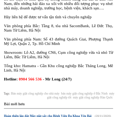
Nam, đến những hải đảo xa xôi với nhiều đối tượng phục vụ như:
nhà máy, doanh nghiệp, trường học, bệnh viện, khách sạn….
Hãy liên hệ để được tư vấn tận tình và chuyên nghiệp
Văn phòng phía Bắc: Tầng 8, tòa nhà SacomBank, Lê Đức Thọ,
Nam Từ Liêm, Hà Nội
Văn phòng phía Nam: Số 43 đường Quách Giai, Phượng Thạnh
Mỹ Lợi, Quận 2, Tp. Hồ Chí Minh
Showroom: Lô A2, đường CN6, Cụm công nghiệp vừa và nhỏ Từ
Liêm, Bắc Từ Liêm, Hà Nội
Tổng kho: Hamatra - Gần Khu công nghiệp Bắc Thăng Long, Mê
Linh, Hà Nội
Hotline:
0904 566 536
- Mr Long (24/7)
Tags:
Bán máy giặt công nghiệp cho nhà máy
bán máy giặt công nghiệp ở Bắc Ninh
máy
giặt công nghiệp tốt
máy giặt công nghiệp Hàn Quốc
Bài mới hơn
Hoàn thiện lắp đặt Máy giặt sấy cho Bệnh Viện Đa Khoa Yên Bái
(20/11/2020)