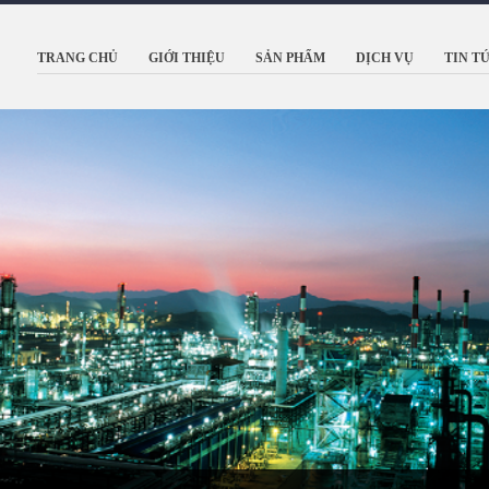
TRANG CHỦ
GIỚI THIỆU
SẢN PHẨM
DỊCH VỤ
TIN T