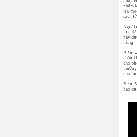
quay c
phẩm k
lên mó
sạch t
Ngoài 
trực t
này đượ
trùng.
Bước 4 
chân k
cho ph
thường
cho từ
Bước 5 
bảo qu