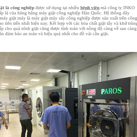
ặt là công nghiệp
được sử dụng tại nhiều
bệnh viện
mà công ty INKO
ấp là của hãng hãng máy giặt công nghiệp Hàn Quốc. Hệ thống dây
 máy giặt máy là máy giặt máy sấy công nghiệp được sản xuất trên côn
o tiên tiến nhất hiện nay. Kết hợp với các hóa chất giặt tẩy và khử trùn
ấp cho quá trình giặt cũng được tính toán với nồng độ càng về sau càng
ần đảm bảo an toàn và hiệu quả nhất cho đồ vải cần giặt.