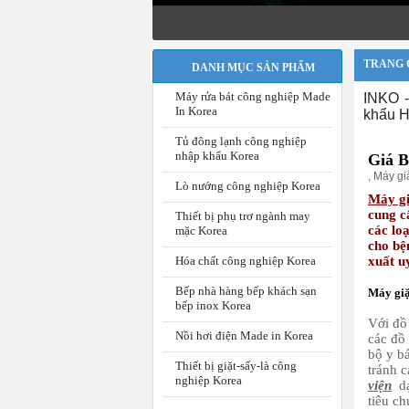
TRANG 
DANH MỤC SẢN PHẨM
Máy rửa bát công nghiệp Made
INKO -
In Korea
khẩu H
Tủ đông lạnh công nghiệp
nhập khẩu Korea
Giá B
,
Máy gi
Lò nướng công nghiệp Korea
Máy gi
cung c
Thiết bị phụ trơ ngành may
các lo
mặc Korea
cho bệ
Hóa chất công nghiệp Korea
xuất uy
Bếp nhà hàng bếp khách sạn
Máy giặ
bếp inox Korea
Với đồ 
Nồi hơi điện Made in Korea
các đồ
bộ y bá
Thiết bị giặt-sấy-là công
tránh c
nghiệp Korea
viện
dạ
tiêu ch