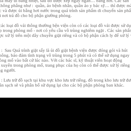
ủa máy ủi bằng nhiệt, sau đó được xếp ngay ngắn… bằng hơi. Các sản
hông phẳng như : quần, áo bệnh nhân, quần áo y bác sỹ… thì được m
c và được ủi bằng hơi nước trong quá trình sản phẩm di chuyển sản ph
ới nơi trả đồ cho bộ phận giường phòng.
các loại đồ vải thông thường bện viện còn có các loại đồ vải được sử d
iếp trong phòng mổ - nơi có yêu cầu vô trùng nghiêm ngặt . Các sản ph
c xử lý trên một dây chuyền giặt riêng và có bộ phận cách ly để xử lý
: Sau Quá trình giặt sấy là ủi đồ giặt bệnh viện được đóng gói và hút
hông, bảo đảm tình trạng vô trùng trong 5 phút và có thể sử dụng ngay
òng mổ vào bất cứ lúc nào. Với các bác sĩ, kỹ thuật viên hoạt động
 xuyên trong phòng mổ, trang phục của họ còn có thể được xử lý riêng
ng người.
: Lưu trữ đồ sạch tại khu vực kho lưu trữ riêng, đồ trong kho lưu trữ đ
ản sạch sẽ và phân bổ sử dụng lại cho các bộ phận phòng ban khác.