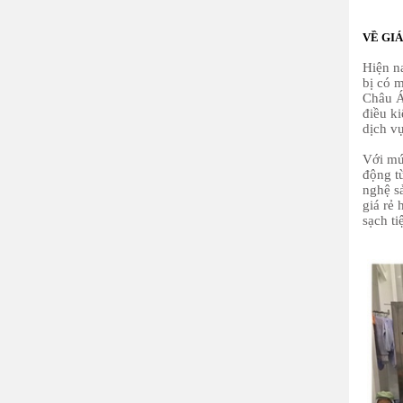
VỀ GI
Hiện 
bị có m
Châu Á
điều ki
dịch v
Với mức
động từ
nghệ s
giá rẻ 
sạch ti