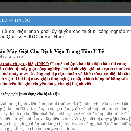
CHỦ
>>
TIN TỨC
 Là đại diện phân phối ủy quyền các thiết bị công nghiệp n
àn Quốc & EURO tại Việt Nam
án Máy Giặt Cho Bệnh Viện Trung Tâm Y Tế
ặt công nghiệp
ặt sấy công nghiệp INKO
Chuyên nhập khẩu lắp đặt thầu thi công
ấp thiết bị máy giặt công nghiệp cho bệnh viện giá bán cạnh tranh và
ại máy sấy máy là công nghiệp đạt chuẩn về khử trùng và diệt khuẩn
nh viện. Thiết bị máy giặt công nghiệp nhập chính hãng từ hãng sản
 tín trên thế giới chuyên dụng cho giặt bệnh viện.
t công nghiệp sử dụng cho bệnh viện
vải trong bệnh viện là một môi trường rất đặc biệt, yêu cầu cao với tất 
 giặt là như đồ vải, chăn, màn, ga dường, đồ vải phòng mổ, trang phục 
c sy, bệnh nhân, đều phải được giặt sạch sẽ và khử trùng, tiệt trùng để
ác bệnh truyền nhiễm và lây bệnh chéo. Vì vậy thiết bị
máy giặt cho b
ng công nghiệp được sử dụng cho bệnh viện cũng phải đạt được nhữn
uẩn giặt đồ sạch chuẩn theo yêu cầu trên.