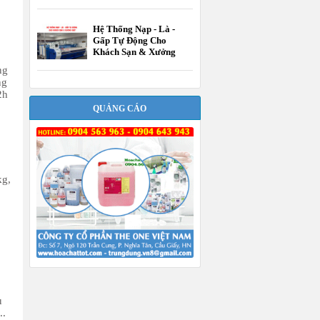
Hệ Thống Nạp - Là -
Gấp Tự Động Cho
Khách Sạn & Xưởng
Giặt
ng
ng
2h
QUẢNG CÁO
kg,
u
..