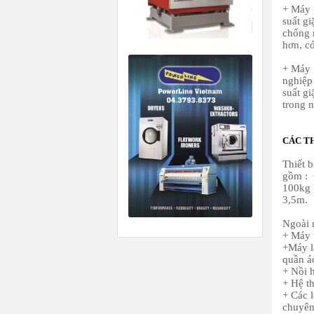
+ Máy 
suất gi
chống 
hơn, có
+ Máy 
nghiệp
suất gi
trong 
CÁC TH
Thiết b
gồm : 
100kg 
3,5m.
Ngoài r
+ Máy 
+Máy là
quần á
+ Nồi 
+ Hệ th
+ Các 
chuyên