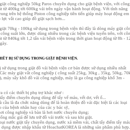
giặt công nghiệp 50kg Paros chuyên dụng cho giặt bệnh viện, với công
ặt từ 400kg tới 600kg vải trên ngày vận hành hoạt động. Với tính năng
rung trên hệ thống Piston công nghiệp tiên tiến giúp máy hoạt động em
 lực vắt cao giúp đồ giặt sạch hơn...
giặt 70kg - 100kg sử dụng trong bệnh viện thì đây là dòng máy giặt cô
 công suất lớn, được dùng nhiều trong các bệnh viện tuyển trên, với cô
ặt từ 840kg tới 1,2 tấn vải bệnh viện trong thời gian hoạt động từ 8h - 1
ngày.
IÊT BỊ SỬ DỤNG TRONG GIẶT BỆNH VIỆN.
ị sử dụng trong giặt đồ vải bệnh viện cơ bản được sử dụng nhiều nhất
Các máy giặt vắt công nghiệp ( công suất 25kg, 30kg , 35kg, 50kg, 70
), máy sấy khô đồ vải công nghiệp, máy là ga công nghiệp khổ 3m -
a có các thiết bị phụ trợ khác như :
tẩy điểm chuyên dụng dùng để tấy vế máu, vết dơ, vết ố...
 cầu là đa chức năng dùng để là hoàn thiện đồ vải đặc biệt là các loại
o của bệnh nhân hay của các y bác sỹ,
hơi công nghiệp và bàn là hơi nước chuyên dụng;
ống mắc giá để lưu trữ đồ vải trước và sau khi giặt.
loại nước giặt tẩy chuyên dụng, nước xả mềm vải, chất tẩy điểm tẩy má
 dụng được nhập khẩu từ HoachatKOREA là những sản phẩm phù hợp.