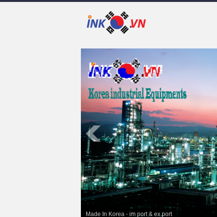
Made In Korea - im port & ex port