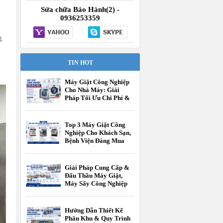
Sửa chữa Bảo Hành(2) -
0936253359
g
g
TIN HOT
Máy Giặt Công Nghiệp
Cho Nhà Máy: Giải
Pháp Tối Ưu Chi Phí &
Vận Hành
Top 3 Máy Giặt Công
Nghiệp Cho Khách Sạn,
Bệnh Viện Đáng Mua
Nhất Hiện Nay
Giải Pháp Cung Cấp &
Đấu Thầu Máy Giặt,
Máy Sấy Công Nghiệp
Cho Các Cấp Trường
Học
Hướng Dẫn Thiết Kế
Phân Khu & Quy Trình