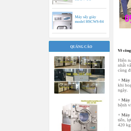
Máy sấy giày
model HSCWS-84
QUẢNG CÁO
Về công
Hiện n
nhất vấ
cùng đ
+
Máy 
khi hoạ
ngày.
+
Máy 
bệnh vi
+
Máy 
tiến, l
420 kg 