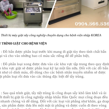
Thiết bị máy giặt sấy công nghiệp chuyên dụng cho bệnh viện nhập KOREA
Y TRÌNH GIẶT CHO BỆNH VIỆN
: Đồ bẩn được phân loại trước khi mang đi giặt tùy theo tính chất bẩn
oại và cho vào những bao có màu sắc riêng để dễ phân biệt,
 : Đồ phân loại xong được đưa vào các khu vực tập trung theo quy định
 khu vực giặt sẽ được phân loại kỹ lại một lần nữa. Đối với các đồ bẩn
ệt như có dính máu, đồ dùng cho các bệnh nhân truyền nhiễm sẽ được
t phân loại rồi đưa vào các thùng đặc biệt để tẩy trùng.
: Sau quá trình giặt, tẩy tiệt trùng là công đoạn sấy khô làm khô và ủi
ới thiết bị giặt là công nghiệp nhập khẩu Hàn Quốc mọi công đoạn đều
a nhanh chóng và dễ dàng. Đối với các loại vải phẳng như khăn, ga drap
, sản phẩm được đưa lên một mặt ủi phẳng và được cuốn đi theo vòng