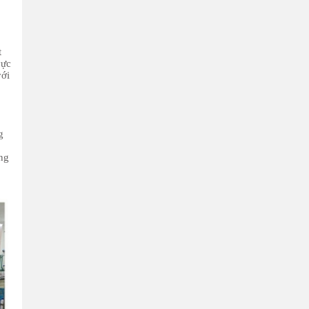
t
vực
với
g
òng