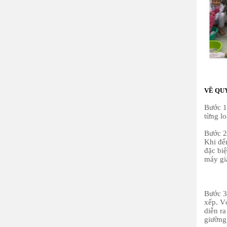
VỀ QU
Bước 1 
từng l
Bước 2
Khi đến
đặc bi
máy giặ
Bước 3 
xếp. V
diễn r
giường