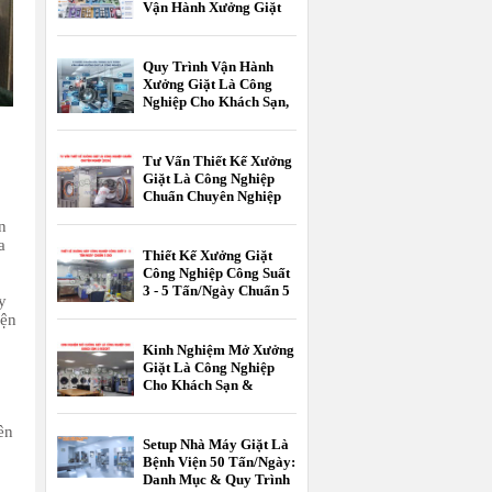
Vận Hành Xưởng Giặt
Là Công Nghiệp
Quy Trình Vận Hành
Xưởng Giặt Là Công
Nghiệp Cho Khách Sạn,
Resort Chuẩn 5 Sao
Tư Vấn Thiết Kế Xưởng
Giặt Là Công Nghiệp
Chuẩn Chuyên Nghiệp
[2026]
n
a
Thiết Kế Xưởng Giặt
Công Nghiệp Công Suất
3 - 5 Tấn/Ngày Chuẩn 5
y
Sao
iện
Kinh Nghiệm Mở Xưởng
Giặt Là Công Nghiệp
Cho Khách Sạn &
Resort
ên
Setup Nhà Máy Giặt Là
Bệnh Viện 50 Tấn/Ngày:
Danh Mục & Quy Trình