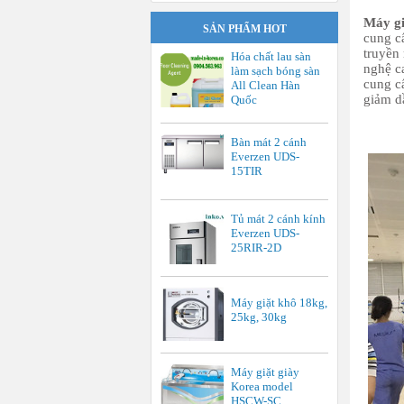
Máy gi
SẢN PHẨM HOT
cung c
truyền
Hóa chất lau sàn
nghệ ca
làm sạch bóng sàn
cung c
All Clean Hàn
giảm d
Quốc
Bàn mát 2 cánh
Everzen UDS-
15TIR
Tủ mát 2 cánh kính
Everzen UDS-
25RIR-2D
Máy giặt khô 18kg,
25kg, 30kg
Máy giặt giày
Korea model
HSCW-SC