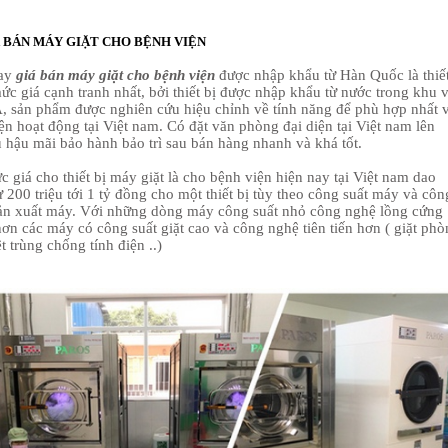
Á BÁN MÁY GIẶT CHO BỆNH VIỆN
nay
giá bán máy giặt cho bệnh viện
được nhập khẩu từ Hàn Quốc là thiế
ức giá cạnh tranh nhất, bởi thiết bị được nhập khẩu từ nước trong khu 
, sản phẩm được nghiên cứu hiệu chỉnh về tính năng để phù hợp nhất 
ện hoạt động tại Việt nam. Có đặt văn phòng đại diện tại Việt nam lên
ụ hậu mãi bảo hành bảo trì sau bán hàng nhanh và khá tốt.
 giá cho thiết bị máy giặt là cho bệnh viện hiện nay tại Việt nam dao
 200 triệu tới 1 tỷ đồng cho một thiết bị tùy theo công suất máy và côn
ản xuất máy. Với những dòng máy công suất nhỏ công nghệ lồng cứng
hơn các máy có công suất giặt cao và công nghệ tiên tiến hơn ( giặt ph
ệt trùng chống tính điện ..)