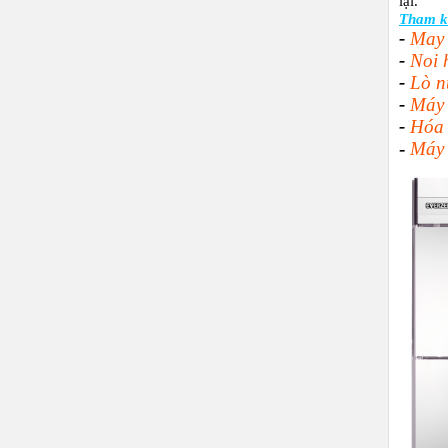
lại.
Tham k
-
May 
-
Noi 
-
Lò n
-
Máy 
-
Hóa 
-
Máy 