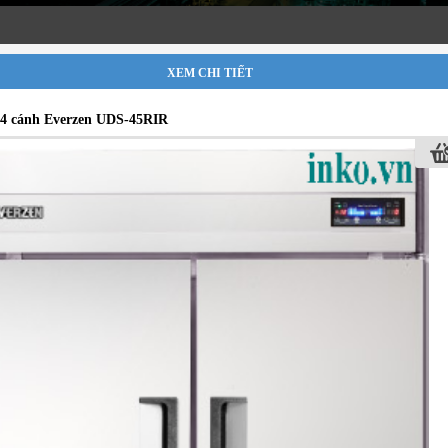
XEM CHI TIẾT
4 cánh Everzen UDS-45RIR