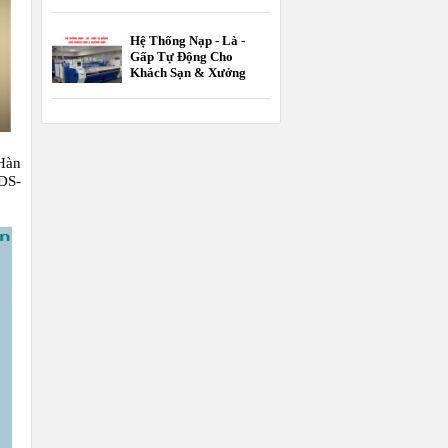
Hệ Thống Nạp - Là -
Gấp Tự Động Cho
Khách Sạn & Xưởng
Giặt
 Hàn
DS-