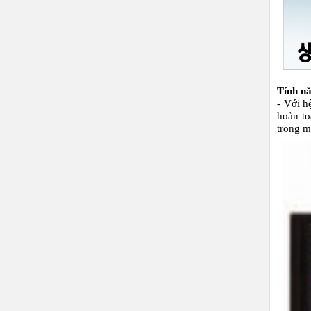
Tính n
- Với h
hoàn to
trong m