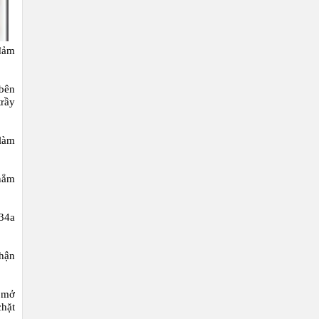
 đảm
bên
trầy
 làm
 nắm
34a
phận
ị mở
chặt