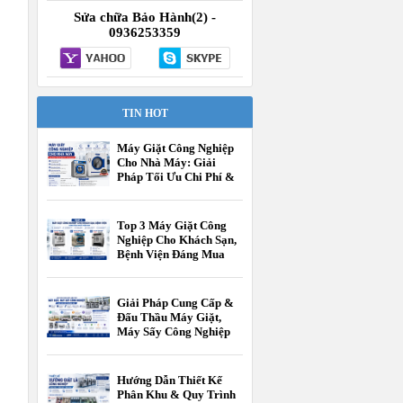
Sửa chữa Bảo Hành(2) -
0936253359
TIN HOT
Máy Giặt Công Nghiệp
Cho Nhà Máy: Giải
Pháp Tối Ưu Chi Phí &
Vận Hành
Top 3 Máy Giặt Công
Nghiệp Cho Khách Sạn,
Bệnh Viện Đáng Mua
Nhất Hiện Nay
Giải Pháp Cung Cấp &
Đấu Thầu Máy Giặt,
Máy Sấy Công Nghiệp
Cho Các Cấp Trường
Học
Hướng Dẫn Thiết Kế
Phân Khu & Quy Trình