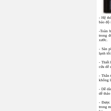
- Hệ th
bảo độ 
-Toàn b
trong đ
xước.
- Sản p
lạnh tối
- Thiết
cửa dễ 
- Thân 
không l
- Dễ dà
dễ tháo 
- Được 
trong m