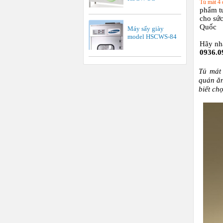
Tủ mát 4
phẩm t
cho sứ
Quốc
Máy sấy giày
model HSCWS-84
Hãy nha
0936.0
Tủ mát 
quán ăn
biết ch