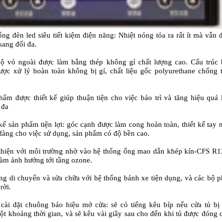
ống đèn led siêu tiết kiệm điện năng: Nhiệt nóng tỏa ra rất ít mà vẫn
sang đối đa.
ộ vỏ ngoài được làm bằng thép không gỉ chất lượng cao. Cấu trúc 
ược xử lý hoàn toàn không bị gỉ, chất liệu gốc
polyurethane
chống 
hẩm được thiết kế giúp thuận tiện cho việc bảo trì và tăng hiệu quả
 đa
 kế sản phẩm tiện lợi: góc cạnh được làm cong hoàn toàn, thiết kế tay
dàng cho việc sử dụng, sản phẩm có độ bền cao.
thiện với môi trường nhờ vào hệ thống ống mao dẫn khép kín-
CFS R1
àm ảnh hưởng tới tầng ozone.
ng di chuyển và sửa chữa với hệ thống bánh xe tiện dụng, và các bộ 
rời.
cài đặt chuông báo hiệu mở cửa: sẽ có tiếng kêu bíp nếu cửa tủ b
ột khoảng thời gian, và sẽ kêu vài giây sau cho đến khi tủ được đóng 