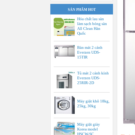
SẢN PHẨM HOT
Hóa chất lau sàn
làm sạch bóng sàn
All Clean Hàn
Quốc
Bàn mát 2 cánh
Everzen UDS-
15TIR
Tủ mát 2 cánh kính
Everzen UDS-
25RIR-2D
Máy giặt khô 18kg,
25kg, 30kg
Máy giặt giày
Korea model
HSCW-SC