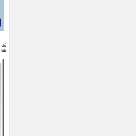
t độ
nhất