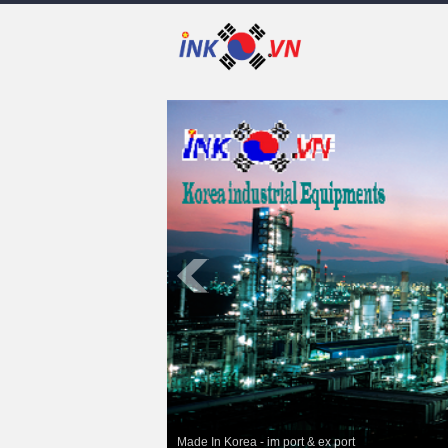
Made In Korea - im port & ex port