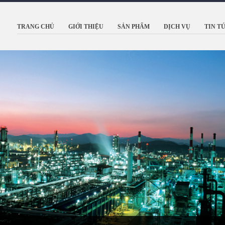
TRANG CHỦ
GIỚI THIỆU
SẢN PHẨM
DỊCH VỤ
TIN T